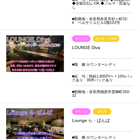
◆全額日払いOK ◆ノルマ・罰金な
し
■勤務地：奈良県奈良市杉ヶ町32-
8 ベルサイユビル1階103号
ラウンジ
新大宮・大宮町
LOUNGE Diva
■職 種:カウンターレディ
■給 与：時給1,800円〜 + 10%バッ
クあり 同伴バックあり
■勤務地：奈良県橿原市雲梯町350-
32
ラウンジ
奈良市
Lounge ら・ばんば
■職 種:カウンターレディ