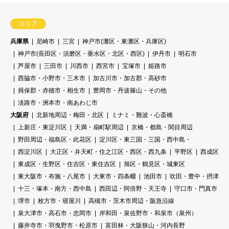
エリア
兵庫県
尼崎市
三宮
神戸市(灘区・東灘区・兵庫区)
神戸市(長田区・須磨区・垂水区・北区・西区)
伊丹市
明石市
芦屋市
三田市
川西市
西宮市
宝塚市
姫路市
西脇市・小野市・三木市
加古川市・加古郡・高砂市
揖保郡・赤穂市・相生市
豊岡市・丹波篠山・その他
淡路市・洲本市・南あわじ市
大阪府
北新地周辺・梅田・北区
ミナミ・難波・心斎橋
上新庄・東淀川区
天満・扇町駅周辺
京橋・都島・関目周辺
野田周辺・福島区・此花区
淀川区・東三国・三国・西中島・
西淀川区
大正区・弁天町・住之江区・西区・西九条
平野区
西成区
東成区・生野区・住吉区・東住吉区
旭区・鶴見区・城東区
東大阪市・布施・八尾市
大東市・四条畷
池田市
吹田・豊中・摂津
十三・塚本・南方・西中島
西田辺・阿倍野・天王寺
守口市・門真市
堺市
枚方市・寝屋川
高槻市・茨木市周辺・阪急沿線
泉大津市・高石市・忠岡市
岸和田・泉佐野市・和泉市（泉州）
藤井寺市・羽曳野市・松原市
富田林・大阪狭山・河内長野