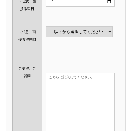
（任意）
面
接希望日
（任意）
面
接希望時間
ご要望、ご
質問