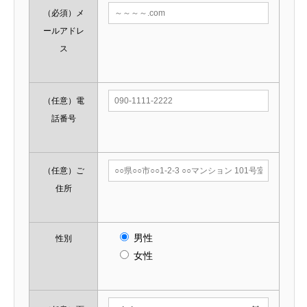
（必須）
メ
ールアドレ
ス
（任意）
電
話番号
（任意）
ご
住所
男性
性別
女性