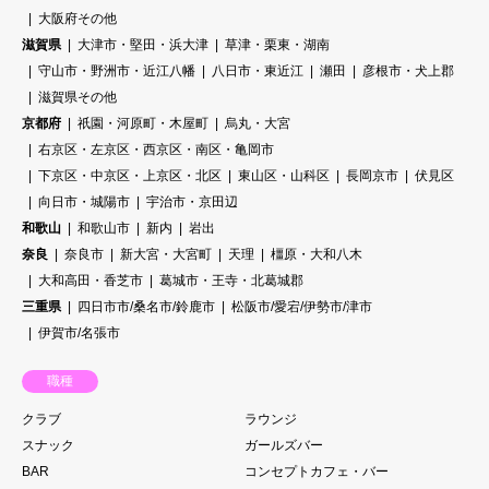
大阪府その他
滋賀県
大津市・堅田・浜大津
草津・栗東・湖南
守山市・野洲市・近江八幡
八日市・東近江
瀬田
彦根市・犬上郡
滋賀県その他
京都府
祇園・河原町・木屋町
烏丸・大宮
右京区・左京区・西京区・南区・亀岡市
下京区・中京区・上京区・北区
東山区・山科区
長岡京市
伏見区
向日市・城陽市
宇治市・京田辺
和歌山
和歌山市
新内
岩出
奈良
奈良市
新大宮・大宮町
天理
橿原・大和八木
大和高田・香芝市
葛城市・王寺・北葛城郡
三重県
四日市市/桑名市/鈴鹿市
松阪市/愛宕/伊勢市/津市
伊賀市/名張市
職種
クラブ
ラウンジ
スナック
ガールズバー
BAR
コンセプトカフェ・バー