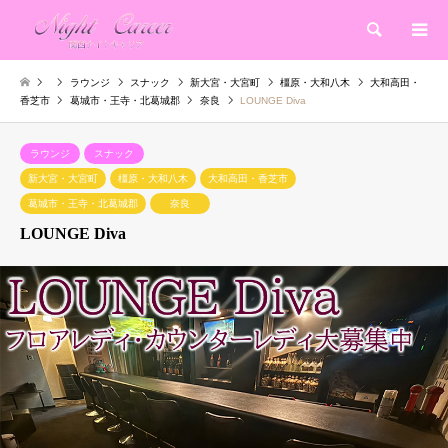
検索
ラウンジ
スナック
新大宮・大宮町
橿原・大和八木
大和高田・
香芝市
葛城市・王寺・北葛城郡
奈良
LOUNGE Diva
ラウンジ
スナック
新大宮・大宮町
橿原・大和八木
大和高田・香芝市
葛城市・王寺・北葛城郡
奈良
LOUNGE Diva