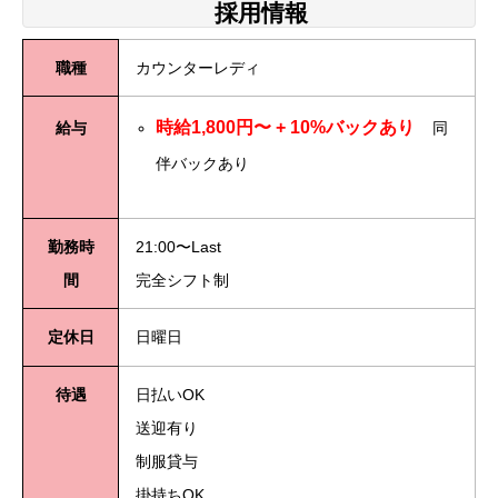
採用情報
職種
カウンターレディ
時給1,800円〜 + 10%バックあり
給与
同
伴バックあり
勤務時
21:00〜Last
間
完全シフト制
定休日
日曜日
待遇
日払いOK
送迎有り
制服貸与
掛持ちOK