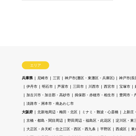
エリア
兵庫県
尼崎市
三宮
神戸市(灘区・東灘区・兵庫区)
神戸市(
伊丹市
明石市
芦屋市
三田市
川西市
西宮市
宝塚市
加古川市・加古郡・高砂市
揖保郡・赤穂市・相生市
豊岡市・
淡路市・洲本市・南あわじ市
大阪府
北新地周辺・梅田・北区
ミナミ・難波・心斎橋
上新庄
京橋・都島・関目周辺
野田周辺・福島区・此花区
淀川区・東
大正区・弁天町・住之江区・西区・西九条
平野区
西成区
東