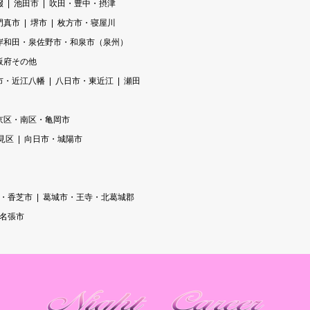
畷
池田市
吹田・豊中・摂津
門真市
堺市
枚方市・寝屋川
岸和田・泉佐野市・和泉市（泉州）
阪府その他
市・近江八幡
八日市・東近江
瀬田
京区・南区・亀岡市
見区
向日市・城陽市
・香芝市
葛城市・王寺・北葛城郡
/名張市