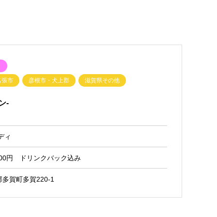
ク
名張市
彦根市・犬上郡
滋賀県その他
ン-
ディ
2500円 ドリンクバック込み
多賀町多賀220-1