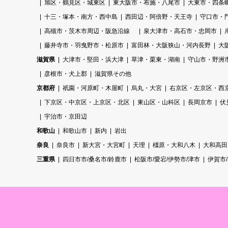
旭区・鶴見区・城東区
東大阪市・布施・八尾市
大東市・四条
十三・塚本・南方・西中島
西田辺・阿倍野・天王寺
守口市・
高槻市・茨木市周辺・阪急沿線
泉大津市・高石市・忠岡市
藤井寺市・羽曳野市・松原市
富田林・大阪狭山・河内長野
大
滋賀県
大津市・堅田・浜大津
草津・栗東・湖南
守山市・野洲
彦根市・犬上郡
滋賀県その他
京都府
祇園・河原町・木屋町
烏丸・大宮
右京区・左京区・西
下京区・中京区・上京区・北区
東山区・山科区
長岡京市
伏
宇治市・京田辺
和歌山
和歌山市
新内
岩出
奈良
奈良市
新大宮・大宮町
天理
橿原・大和八木
大和高田
三重県
四日市市/桑名市/鈴鹿市
松阪市/愛宕/伊勢市/津市
伊賀市