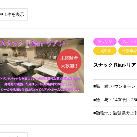
中 1件を表示
ラウンジ
スナッ
滋賀県
伊賀市/
スナック Rian-リア
■職 種:カウンターレ
■給 与：1400円～
■勤務地：滋賀県犬上郡