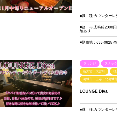
■職 種:カウンター
■給 与:①時給2000
給あり
■勤務地：635-0825
ラウンジ
スナッ
新大宮・大宮町
橿
葛城市・王寺・北葛城
LOUNGE Diva
■職 種:カウンターレ