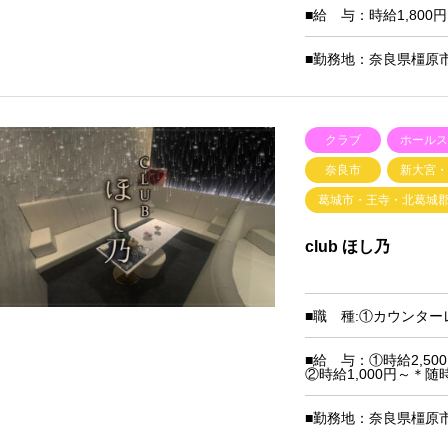
■給 与：時給1,800
■勤務地：奈良県橿原市雲
クラブ
ホール
奈良市
新大宮
葛城市・王寺・北葛城
club ほし乃
■職 種:①カウンタ
■給 与：①時給2,5
②時給1,000円～＊
■勤務地：奈良県橿原市