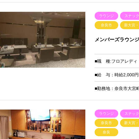
ラウンジ
スナッ
奈良市
新大宮
メンバーズラウンジ
■職 種:フロアレデ
■給 与：時給2,00
■勤務地：奈良市大宮町6-5
ラウンジ
スナッ
奈良市
新大宮
奈良