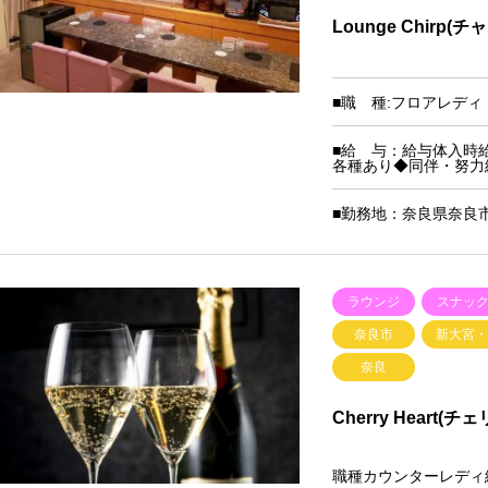
Lounge Chirp(チ
■職 種:フロアレデ
■給 与：給与体入時給2
各種あり◆同伴・努力
■勤務地：奈良県奈良市大
ラウンジ
スナッ
奈良市
新大宮
奈良
Cherry Heart(
職種カウンターレディ給与