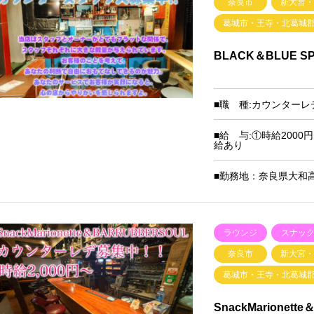
奈良市
新大宮
葛城市・王寺・北葛城
BLACK＆BLUE S
■職 種:カウンター
■給 与:①時給2000
給あり
■勤務地：奈良県大和高田
ラウンジ
スナッ
奈良市
新大宮
葛城市・王寺・北葛城
SnackMarionett