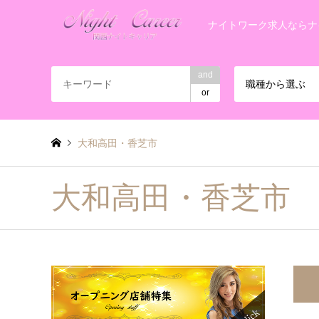
ナイトワーク求人ならナ
and
職種から選ぶ
or
大和高田・香芝市
大和高田・香芝市