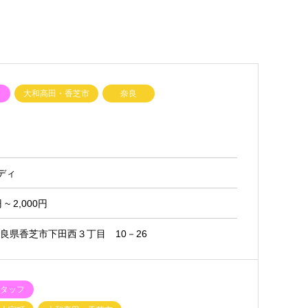
ク
大和高田・香芝市
奈良
ディ
~ 2,000円
1 奈良県香芝市下田西３丁目 10－26
スタッフ