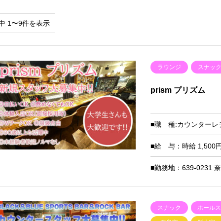
中 1〜9件を表示
ラウンジ
スナッ
prism プリズム
■職 種:カウンターレ
■給 与：時給 1,500円 
■勤務地：639-023
スナック
ホール