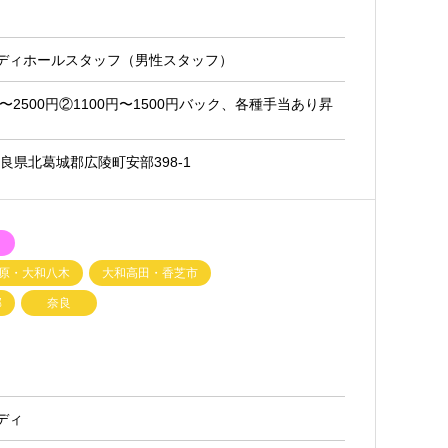
レディホールスタッフ（男性スタッフ）
円〜2500円②1100円〜1500円バック、各種手当あり昇
 奈良県北葛城郡広陵町安部398-1
ク
原・大和八木
大和高田・香芝市
郡
奈良
ディ