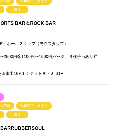
・大宮町
大和高田・香芝市
郡
奈良
PORTS BAR＆ROCK BAR
レディホールスタッフ（男性スタッフ）
円〜2500円②1100円〜1500円バック、各種手当あり昇
市出169-1 シティトヨトミ B1F
ク
・大宮町
大和高田・香芝市
郡
奈良
e＆BARRUBBERSOUL