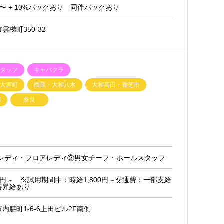
円〜 + 10%バックあり 同伴バックあり
梯町350-32
スタッフ
キャバクラ
・大宮町
橿原・大和八木
大和高田・香芝市
郡
奈良
ーレディ・フロアレディ②男女チーフ・ホールスタッフ
00円～ ※試用期間中：時給1,800円～交通費：一部支給
随時昇給あり
内膳町1-6-6上田ビル2F南側