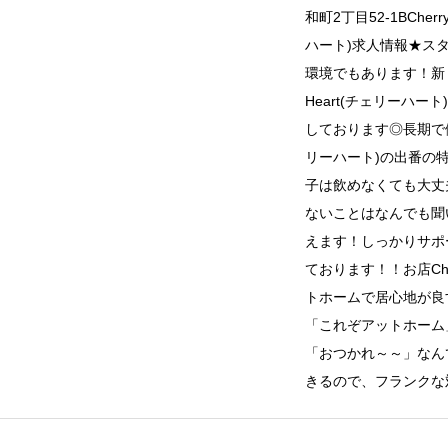
和町2丁目52-1BCherr
ハート)求人情報★ス
環境でもあります！新し
Heart(チェリーハ
しております◎長期で働いて
リーハート)の出番の
子は飲めなくても大丈
ないことはなんでも聞
えます！しっかりサポ
ております！！お店Che
トホームで居心地が良
「これぞアットホーム
「おつかれ～～」なん
きるので、フランクな