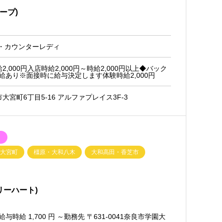
ャープ)
ィ・カウンターレディ
,000円入店時給2,000円～時給2,000円以上◆バック
給あり※面接時に給与決定します体験時給2,000円
宮町6丁目5-16 アルファプレイス3F-3
ク
・大宮町
橿原・大和八木
大和高田・香芝市
チェリーハート)
時給 1,700 円 ～勤務先 〒631-0041奈良市学園大