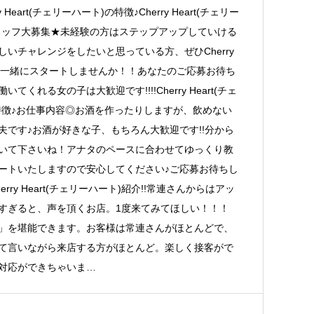
y Heart(チェリーハート)の特徴♪Cherry Heart(チェリー
タッフ大募集★未経験の方はステップアップしていける
いチャレンジをしたいと思っている方、ぜひCherry
ート)一緒にスタートしませんか！！あなたのご応募お待ち
くれる女の子は大歓迎です!!!!Cherry Heart(チェ
特徴♪お仕事内容◎お酒を作ったりしますが、飲めない
夫です♪お酒が好きな子、もちろん大歓迎です!!分から
いて下さいね！アナタのペースに合わせてゆっくり教
ートいたしますので安心してください♪ご応募お待ちし
rry Heart(チェリーハート)紹介!!常連さんからはアッ
すぎると、声を頂くお店。1度来てみてほしい！！！
」を堪能できます。お客様は常連さんがほとんどで、
て言いながら来店する方がほとんど。楽しく接客がで
対応ができちゃいま…