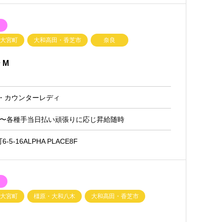
ク
・大宮町
大和高田・香芝市
奈良
 M
ィ・カウンターレディ
0円〜各種手当日払い頑張りに応じ昇給随時
-16ALPHA PLACE8F
ク
・大宮町
橿原・大和八木
大和高田・香芝市