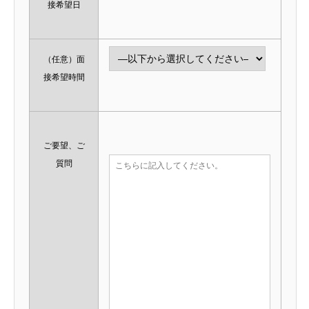
接希望日
（任意）
面
接希望時間
ご要望、ご
質問