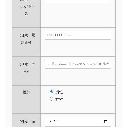
ールアドレ
ス
（任意）
電
話番号
（任意）
ご
住所
男性
性別
女性
（任意）
面