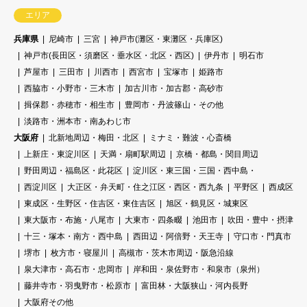
エリア
兵庫県
尼崎市
三宮
神戸市(灘区・東灘区・兵庫区)
神戸市(長田区・須磨区・垂水区・北区・西区)
伊丹市
明石市
芦屋市
三田市
川西市
西宮市
宝塚市
姫路市
西脇市・小野市・三木市
加古川市・加古郡・高砂市
揖保郡・赤穂市・相生市
豊岡市・丹波篠山・その他
淡路市・洲本市・南あわじ市
大阪府
北新地周辺・梅田・北区
ミナミ・難波・心斎橋
上新庄・東淀川区
天満・扇町駅周辺
京橋・都島・関目周辺
野田周辺・福島区・此花区
淀川区・東三国・三国・西中島・
西淀川区
大正区・弁天町・住之江区・西区・西九条
平野区
西成区
東成区・生野区・住吉区・東住吉区
旭区・鶴見区・城東区
東大阪市・布施・八尾市
大東市・四条畷
池田市
吹田・豊中・摂津
十三・塚本・南方・西中島
西田辺・阿倍野・天王寺
守口市・門真市
堺市
枚方市・寝屋川
高槻市・茨木市周辺・阪急沿線
泉大津市・高石市・忠岡市
岸和田・泉佐野市・和泉市（泉州）
藤井寺市・羽曳野市・松原市
富田林・大阪狭山・河内長野
大阪府その他