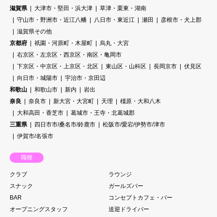
滋賀県
大津市・堅田・浜大津
草津・栗東・湖南
守山市・野洲市・近江八幡
八日市・東近江
瀬田
彦根市・犬上郡
滋賀県その他
京都府
祇園・河原町・木屋町
烏丸・大宮
右京区・左京区・西京区・南区・亀岡市
下京区・中京区・上京区・北区
東山区・山科区
長岡京市
伏見区
向日市・城陽市
宇治市・京田辺
和歌山
和歌山市
新内
岩出
奈良
奈良市
新大宮・大宮町
天理
橿原・大和八木
大和高田・香芝市
葛城市・王寺・北葛城郡
三重県
四日市市/桑名市/鈴鹿市
松阪市/愛宕/伊勢市/津市
伊賀市/名張市
職種
クラブ
ラウンジ
スナック
ガールズバー
BAR
コンセプトカフェ・バー
オープニングスタッフ
送迎ドライバー