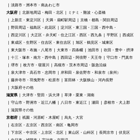
淡路市・洲本市・南あわじ市
大阪府
北新地周辺・梅田・北区
ミナミ・難波・心斎橋
上新庄・東淀川区
天満・扇町駅周辺
京橋・都島・関目周辺
野田周辺・福島区・此花区
淀川区・東三国・三国・西中島・
西淀川区
大正区・弁天町・住之江区・西区・西九条
平野区
西成区
東成区・生野区・住吉区・東住吉区
旭区・鶴見区・城東区
東大阪市・布施・八尾市
大東市・四条畷
池田市
吹田・豊中・摂津
十三・塚本・南方・西中島
西田辺・阿倍野・天王寺
守口市・門真市
堺市
枚方市・寝屋川
高槻市・茨木市周辺・阪急沿線
泉大津市・高石市・忠岡市
岸和田・泉佐野市・和泉市（泉州）
藤井寺市・羽曳野市・松原市
富田林・大阪狭山・河内長野
大阪府その他
滋賀県
大津市・堅田・浜大津
草津・栗東・湖南
守山市・野洲市・近江八幡
八日市・東近江
瀬田
彦根市・犬上郡
滋賀県その他
京都府
祇園・河原町・木屋町
烏丸・大宮
右京区・左京区・西京区・南区・亀岡市
下京区・中京区・上京区・北区
東山区・山科区
長岡京市
伏見区
向日市・城陽市
宇治市・京田辺