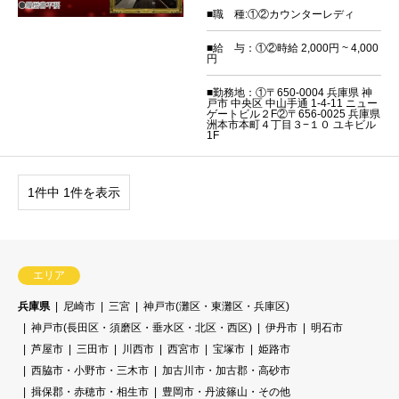
■職 種:①②カウンターレディ
■給 与：①②時給 2,000円 ~ 4,000
円
■勤務地：①〒650-0004 兵庫県 神
戸市 中央区 中山手通 1-4-11 ニュー
ゲートビル２F②〒656-0025 兵庫県
洲本市本町４丁目３−１０ ユキビル
1F
1件中 1件を表示
エリア
兵庫県
尼崎市
三宮
神戸市(灘区・東灘区・兵庫区)
神戸市(長田区・須磨区・垂水区・北区・西区)
伊丹市
明石市
芦屋市
三田市
川西市
西宮市
宝塚市
姫路市
西脇市・小野市・三木市
加古川市・加古郡・高砂市
揖保郡・赤穂市・相生市
豊岡市・丹波篠山・その他