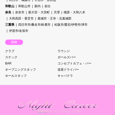
和歌山
和歌山市
新内
岩出
奈良
奈良市
新大宮・大宮町
天理
橿原・大和八木
大和高田・香芝市
葛城市・王寺・北葛城郡
三重県
四日市市/桑名市/鈴鹿市
松阪市/愛宕/伊勢市/津市
伊賀市/名張市
職種
クラブ
ラウンジ
スナック
ガールズバー
BAR
コンセプトカフェ・バー
オープニングスタッフ
送迎ドライバー
ホールスタッフ
キャバクラ