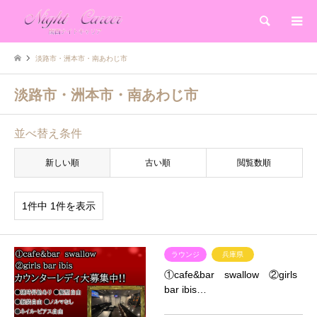
検索
淡路市・洲本市・南あわじ市
淡路市・洲本市・南あわじ市
並べ替え条件
新しい順
古い順
閲覧数順
1件中 1件を表示
ラウンジ
兵庫県
①cafe&bar swallow ②girls
bar ibis…