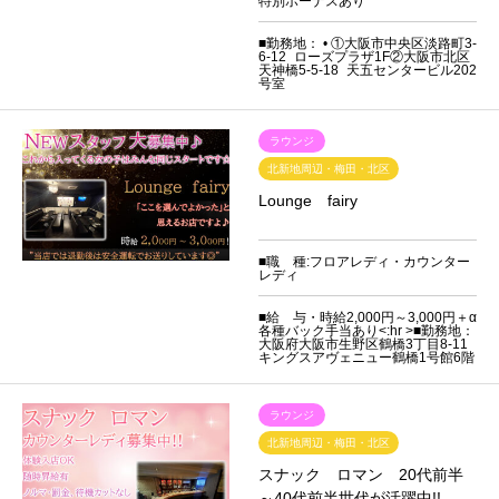
特別ボーナスあり
■勤務地： • ①大阪市中央区淡路町3-
6-12 ローズプラザ1F②大阪市北区
天神橋5-5-18 天五センタービル202
号室
ラウンジ
北新地周辺・梅田・北区
Lounge fairy
■職 種:フロアレディ・カウンター
レディ
■給 与・時給2,000円～3,000円＋α
各種バック手当あり<:hr >■勤務地：
大阪府大阪市生野区鶴橋3丁目8-11
キングスアヴェニュー鶴橋1号館6階
ラウンジ
北新地周辺・梅田・北区
スナック ロマン 20代前半
～40代前半世代が活躍中!!