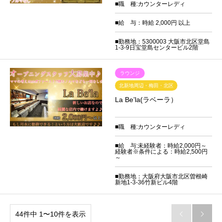
■職 種:カウンターレディ
■給 与：時給 2,000円 以上
■勤務地：5300003 大阪市北区堂島
1-3-9日宝堂島センタービル2階
ラウンジ
北新地周辺・梅田・北区
La Be’la(ラベーラ）
■職 種:カウンターレディ
■給 与:未経験者：時給2,000円～
経験者※条件による：時給2,500円
～
■勤務地：大阪府大阪市北区曽根崎
新地1-3-36竹新ビル4階
44件中 1〜10件を表示

