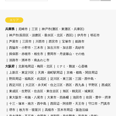
エリア
兵庫県
尼崎市
三宮
神戸市(灘区・東灘区・兵庫区)
神戸市(長田区・須磨区・垂水区・北区・西区)
伊丹市
明石市
芦屋市
三田市
川西市
西宮市
宝塚市
姫路市
西脇市・小野市・三木市
加古川市・加古郡・高砂市
揖保郡・赤穂市・相生市
豊岡市・丹波篠山・その他
淡路市・洲本市・南あわじ市
大阪府
北新地周辺・梅田・北区
ミナミ・難波・心斎橋
上新庄・東淀川区
天満・扇町駅周辺
京橋・都島・関目周辺
野田周辺・福島区・此花区
淀川区・東三国・三国・西中島・
西淀川区
大正区・弁天町・住之江区・西区・西九条
平野区
西成区
東成区・生野区・住吉区・東住吉区
旭区・鶴見区・城東区
東大阪市・布施・八尾市
大東市・四条畷
池田市
吹田・豊中・摂津
十三・塚本・南方・西中島
西田辺・阿倍野・天王寺
守口市・門真市
堺市
枚方市・寝屋川
高槻市・茨木市周辺・阪急沿線
泉大津市・高石市・忠岡市
岸和田・泉佐野市・和泉市（泉州）