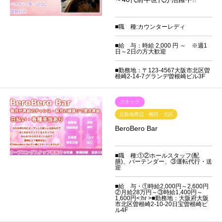
■職 種:カウンターレディ
■給 与：時給 2,000 円 ～ ※週1
日～2日の方大歓迎
■勤務地：〒123-4567大阪市北区曽
根崎2-14-7グランデ曽根崎ビル3F
スナック
北新地周辺・梅田・北区
BeroBero Bar
■職 種:①②ホールスタッフ(配
膳)、バーテンダー、③運転代行・送
迎
■給 与・①時給2,000円～2,600円
②月給28万円～③時給1,400円～
1,600円<:hr >■勤務地：大阪府大阪
市北区曽根崎2-10-20日宝曽根崎ビ
ル4F