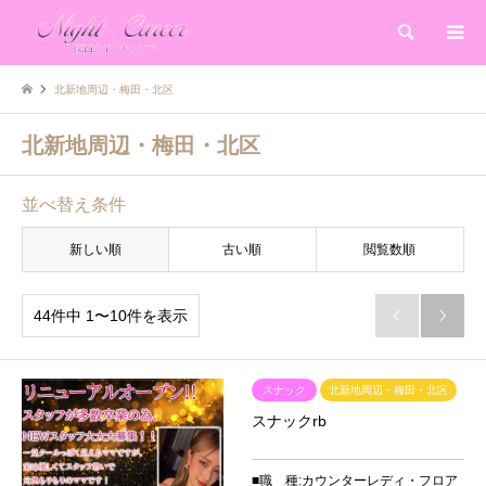
検索
北新地周辺・梅田・北区
北新地周辺・梅田・北区
並べ替え条件
新しい順
古い順
閲覧数順
44件中 1〜10件を表示


スナック
北新地周辺・梅田・北区
スナックrb
■職 種:カウンターレディ・フロア