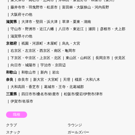
藤井寺市・羽曳野市・松原市
富田林・大阪狭山・河内長野
大阪府その他
滋賀県
大津市・堅田・浜大津
草津・栗東・湖南
守山市・野洲市・近江八幡
八日市・東近江
瀬田
彦根市・犬上郡
滋賀県その他
京都府
祇園・河原町・木屋町
烏丸・大宮
右京区・左京区・西京区・南区・亀岡市
下京区・中京区・上京区・北区
東山区・山科区
長岡京市
伏見区
向日市・城陽市
宇治市・京田辺
和歌山
和歌山市
新内
岩出
奈良
奈良市
新大宮・大宮町
天理
橿原・大和八木
大和高田・香芝市
葛城市・王寺・北葛城郡
三重県
四日市市/桑名市/鈴鹿市
松阪市/愛宕/伊勢市/津市
伊賀市/名張市
職種
クラブ
ラウンジ
スナック
ガールズバー