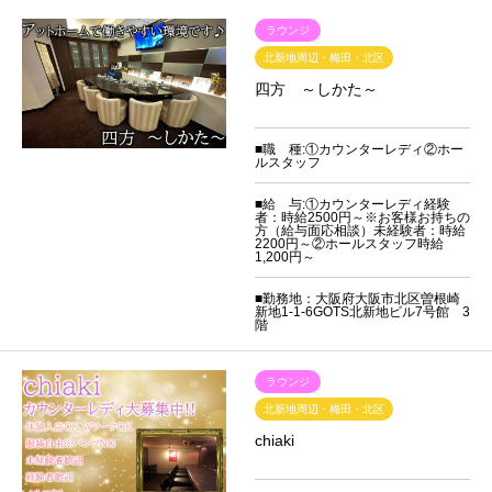
ラウンジ
北新地周辺・梅田・北区
四方 ～しかた～
■職 種:①カウンターレディ②ホー
ルスタッフ
■給 与:①カウンターレディ経験
者：時給2500円～※お客様お持ちの
方（給与面応相談）未経験者：時給
2200円～②ホールスタッフ時給
1,200円～
■勤務地：大阪府大阪市北区曽根崎
新地1-1-6GOTS北新地ビル7号館 3
階
ラウンジ
北新地周辺・梅田・北区
chiaki