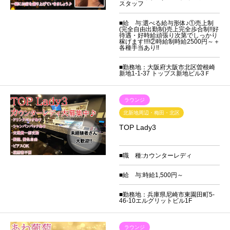
スタッフ
■給 与:選べる給与形体♪①売上制
(完全自由出勤制)売上完全歩合制!!好
待遇・好時給頑張り次第でしっかり
稼げます!!!!②時給制時給2500円～＋
各種手当あり!!
■勤務地：大阪府大阪市北区曽根崎
新地1-1-37 トップス新地ビル3Ｆ
ラウンジ
北新地周辺・梅田・北区
TOP Lady3
■職 種:カウンターレディ
■給 与:時給1,500円～
■勤務地：兵庫県尼崎市東園田町5-
46-10エルグリットビル1F
ラウンジ