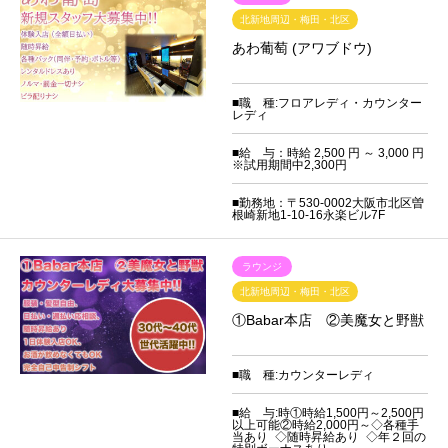
北新地周辺・梅田・北区
あわ葡萄 (アワブドウ)
■職 種:フロアレディ・カウンター
レディ
■給 与：時給 2,500 円 ～ 3,000 円
※試用期間中2,300円
■勤務地：〒530-0002大阪市北区曽
根崎新地1-10-16永楽ビル7F
ラウンジ
北新地周辺・梅田・北区
①Babar本店 ②美魔女と野獣
■職 種:カウンターレディ
■給 与:時①時給1,500円～2,500円
以上可能②時給2,000円～◇各種手
当あり ◇随時昇給あり ◇年２回の