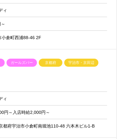
ディ
円～
倉町西浦88-46 2F
ク
ガールズバー
京都府
宇治市・京田辺
ディ
00円～入店時給2,000円～
2京都府宇治市小倉町南堀池110-48 六本木ビル1-B