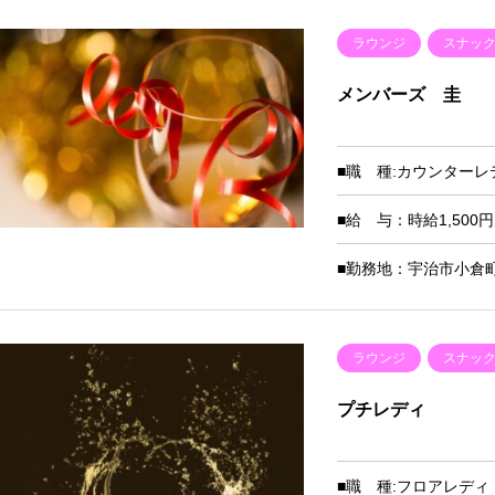
ラウンジ
スナッ
メンバーズ 圭
■職 種:カウンターレ
■給 与：時給1,50
■勤務地：宇治市小倉町
ラウンジ
スナッ
プチレディ
■職 種:フロアレデ