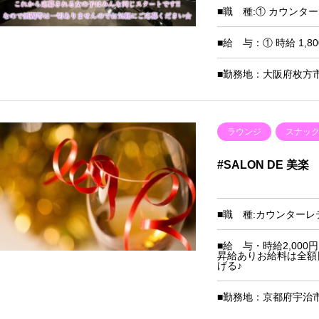
■職 種:① カウンタ
■給 与：① 時給 1,8
■勤務地：大阪府枚方市
ラウンジ
スナッ
#SALON DE 美楽
■職 種:カウンターレ
■給 与・時給2,00
昇給ありお給料は全額
げる♪
■勤務地：京都府宇治市