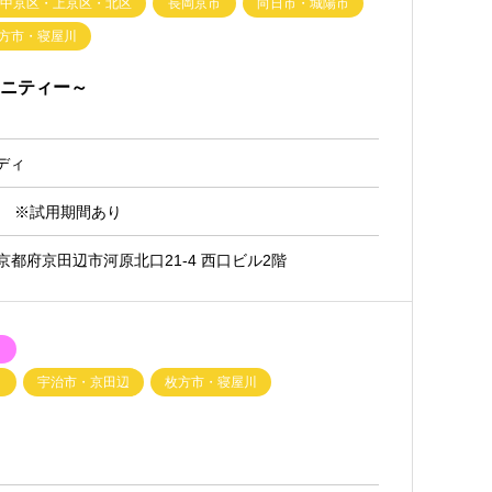
・中京区・上京区・北区
長岡京市
向日市・城陽市
方市・寝屋川
ージニティー～
ディ
0円 ※試用期間あり
61京都府京田辺市河原北口21-4 西口ビル2階
ク
宇治市・京田辺
枚方市・寝屋川