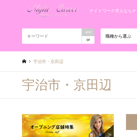
ナイトワーク求人ならナ
and
職種から選ぶ
or
宇治市・京田辺
宇治市・京田辺