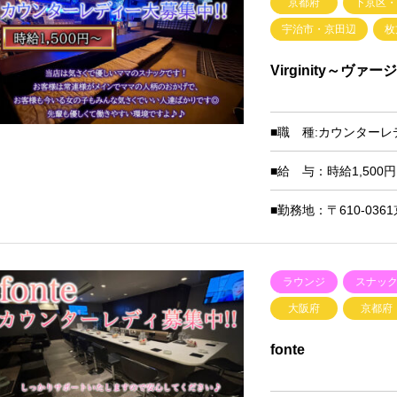
京都府
下京区
宇治市・京田辺
枚
Virginity～ヴァ
■職 種:カウンターレ
■給 与：時給1,50
■勤務地：〒610-03
ラウンジ
スナッ
大阪府
京都府
fonte