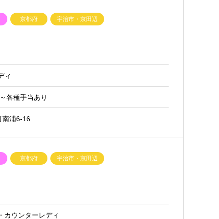
ク
京都府
宇治市・京田辺
ディ
0円～各種手当あり
南浦6-16
ク
京都府
宇治市・京田辺
ィ・カウンターレディ