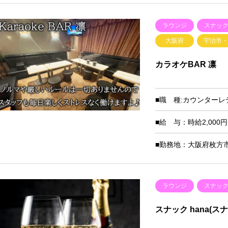
ラウンジ
スナッ
大阪府
宇治市
カラオケBAR 凛
■職 種:カウンターレ
■給 与：時給2,000円
■勤務地：大阪府枚方市
ラウンジ
スナッ
スナック hana(ス