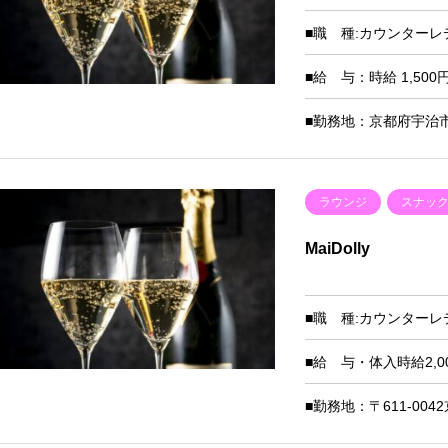
■職 種:カウンターレ
■給 与：時給 1,500
■勤務地：京都府宇治市小
ラウンジ
スナッ
MaiDolly
■職 種:カウンターレ
■給 与・体入時給2,0
■勤務地：〒611-004