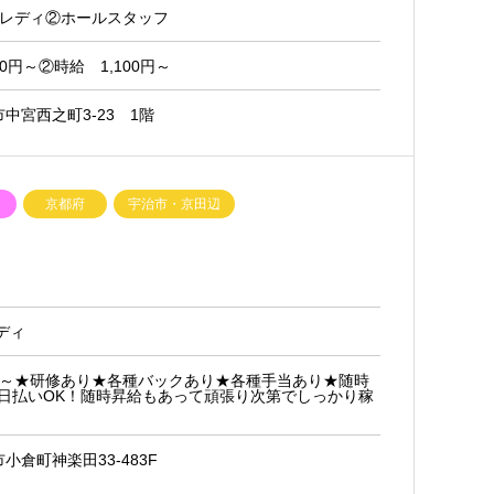
ーレディ②ホールスタッフ
00円～②時給 1,100円～
中宮西之町3-23 1階
ク
京都府
宇治市・京田辺
ディ
0円～★研修あり★各種バックあり★各種手当あり★随時
日払いOK！随時昇給もあって頑張り次第でしっかり稼
小倉町神楽田33-483F