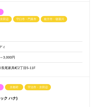
ク
・京田辺
守口市・門真市
枚方市・寝屋川
ディ
～3,000円
長尾家具町2丁目5-11F
ク
京都府
宇治市・京田辺
ナック ハナ)