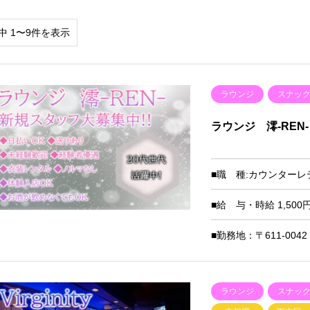
中 1〜9件を表示
ラウンジ
スナッ
ラウンジ 澪-REN-
■職 種:カウンターレ
■給 与・時給 1,500円 
■勤務地：〒611-0042
ラウンジ
スナッ