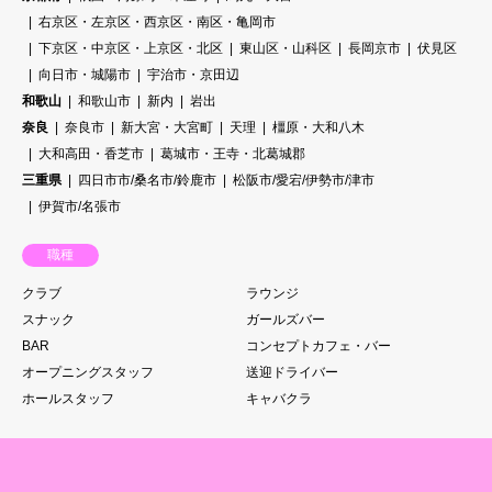
右京区・左京区・西京区・南区・亀岡市
下京区・中京区・上京区・北区
東山区・山科区
長岡京市
伏見区
向日市・城陽市
宇治市・京田辺
和歌山
和歌山市
新内
岩出
奈良
奈良市
新大宮・大宮町
天理
橿原・大和八木
大和高田・香芝市
葛城市・王寺・北葛城郡
三重県
四日市市/桑名市/鈴鹿市
松阪市/愛宕/伊勢市/津市
伊賀市/名張市
職種
クラブ
ラウンジ
スナック
ガールズバー
BAR
コンセプトカフェ・バー
オープニングスタッフ
送迎ドライバー
ホールスタッフ
キャバクラ