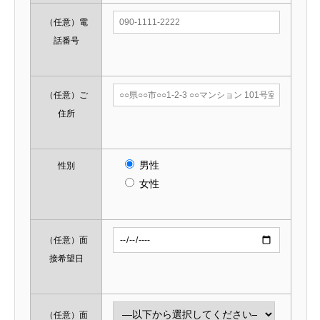
（任意）
電
話番号
（任意）
ご
住所
男性
性別
女性
（任意）
面
接希望日
（任意）
面