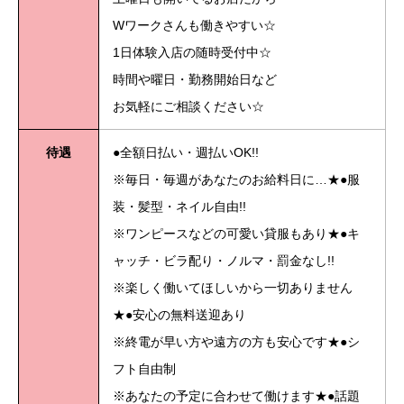
Wワークさんも働きやすい☆
1日体験入店の随時受付中☆
時間や曜日・勤務開始日など
お気軽にご相談ください☆
待遇
●全額日払い・週払いOK!!
※毎日・毎週があなたのお給料日に…★●服
装・髪型・ネイル自由!!
※ワンピースなどの可愛い貸服もあり★●キ
ャッチ・ビラ配り・ノルマ・罰金なし!!
※楽しく働いてほしいから一切ありません
★●安心の無料送迎あり
※終電が早い方や遠方の方も安心です★●シ
フト自由制
※あなたの予定に合わせて働けます★●話題