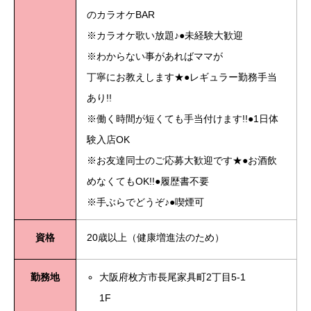
のカラオケBAR
※カラオケ歌い放題♪●未経験大歓迎
※わからない事があればママが
丁寧にお教えします★●レギュラー勤務手当
あり!!
※働く時間が短くても手当付けます!!●1日体
験入店OK
※お友達同士のご応募大歓迎です★●お酒飲
めなくてもOK!!●履歴書不要
※手ぶらでどうぞ♪●喫煙可
資格
20歳以上（健康増進法のため）
勤務地
大阪府枚方市長尾家具町2丁目5-1
1F