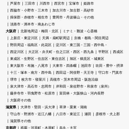
芦屋市
三田市
川西市
西宮市
宝塚市
姫路市
西脇市・小野市・三木市
加古川市・加古郡・高砂市
揖保郡・赤穂市・相生市
豊岡市・丹波篠山・その他
淡路市・洲本市・南あわじ市
大阪府
北新地周辺・梅田・北区
ミナミ・難波・心斎橋
上新庄・東淀川区
天満・扇町駅周辺
京橋・都島・関目周辺
野田周辺・福島区・此花区
淀川区・東三国・三国・西中島・
西淀川区
大正区・弁天町・住之江区・西区・西九条
平野区
西成区
東成区・生野区・住吉区・東住吉区
旭区・鶴見区・城東区
東大阪市・布施・八尾市
大東市・四条畷
池田市
吹田・豊中・摂津
十三・塚本・南方・西中島
西田辺・阿倍野・天王寺
守口市・門真市
堺市
枚方市・寝屋川
高槻市・茨木市周辺・阪急沿線
泉大津市・高石市・忠岡市
岸和田・泉佐野市・和泉市（泉州）
藤井寺市・羽曳野市・松原市
富田林・大阪狭山・河内長野
大阪府その他
滋賀県
大津市・堅田・浜大津
草津・栗東・湖南
守山市・野洲市・近江八幡
八日市・東近江
瀬田
彦根市・犬上郡
滋賀県その他
京都府
祇園・河原町・木屋町
烏丸・大宮