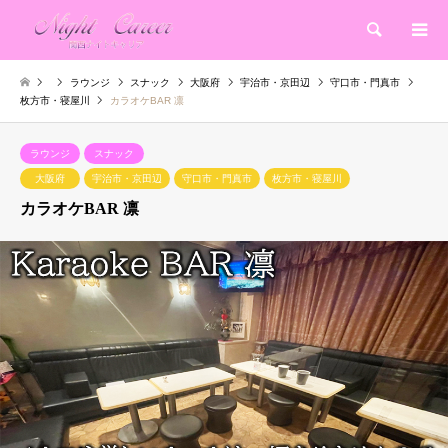
検索
ラウンジ
スナック
大阪府
宇治市・京田辺
守口市・門真市
枚方市・寝屋川
カラオケBAR 凛
ラウンジ
スナック
大阪府
宇治市・京田辺
守口市・門真市
枚方市・寝屋川
カラオケBAR 凛