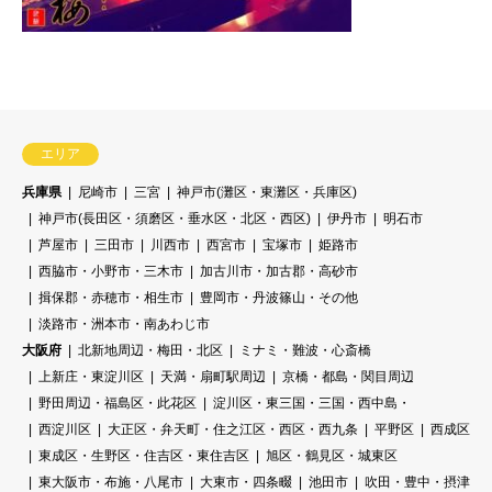
エリア
兵庫県
尼崎市
三宮
神戸市(灘区・東灘区・兵庫区)
神戸市(長田区・須磨区・垂水区・北区・西区)
伊丹市
明石市
芦屋市
三田市
川西市
西宮市
宝塚市
姫路市
西脇市・小野市・三木市
加古川市・加古郡・高砂市
揖保郡・赤穂市・相生市
豊岡市・丹波篠山・その他
淡路市・洲本市・南あわじ市
大阪府
北新地周辺・梅田・北区
ミナミ・難波・心斎橋
上新庄・東淀川区
天満・扇町駅周辺
京橋・都島・関目周辺
野田周辺・福島区・此花区
淀川区・東三国・三国・西中島・
西淀川区
大正区・弁天町・住之江区・西区・西九条
平野区
西成区
東成区・生野区・住吉区・東住吉区
旭区・鶴見区・城東区
東大阪市・布施・八尾市
大東市・四条畷
池田市
吹田・豊中・摂津