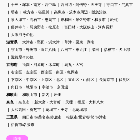
十三・塚本・南方・西中島
西田辺・阿倍野・天王寺
守口市・門真市
堺市
枚方市・寝屋川
高槻市・茨木市周辺・阪急沿線
泉大津市・高石市・忠岡市
岸和田・泉佐野市・和泉市（泉州）
藤井寺市・羽曳野市・松原市
富田林・大阪狭山・河内長野
大阪府その他
滋賀県
大津市・堅田・浜大津
草津・栗東・湖南
守山市・野洲市・近江八幡
八日市・東近江
瀬田
彦根市・犬上郡
滋賀県その他
京都府
祇園・河原町・木屋町
烏丸・大宮
右京区・左京区・西京区・南区・亀岡市
下京区・中京区・上京区・北区
東山区・山科区
長岡京市
伏見区
向日市・城陽市
宇治市・京田辺
和歌山
和歌山市
新内
岩出
奈良
奈良市
新大宮・大宮町
天理
橿原・大和八木
大和高田・香芝市
葛城市・王寺・北葛城郡
三重県
四日市市/桑名市/鈴鹿市
松阪市/愛宕/伊勢市/津市
伊賀市/名張市
職種