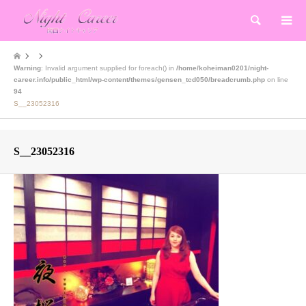
検索
Warning
: Invalid argument supplied for foreach() in
/home/koheiman0201/night-
career.info/public_html/wp-content/themes/gensen_tcd050/breadcrumb.php
on line
94
S__23052316
S__23052316