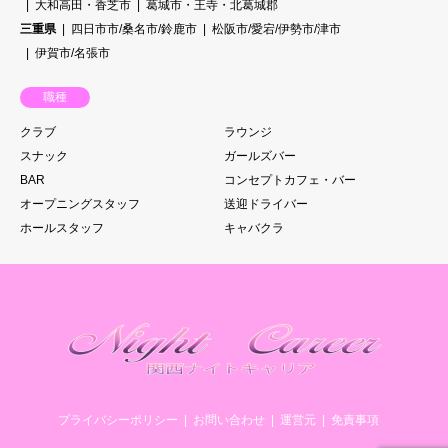
大和高田・香芝市
葛城市・王寺・北葛城郡
三重県
四日市市/桑名市/鈴鹿市
松阪市/愛宕/伊勢市/津市
伊賀市/名張市
職種
クラブ
ラウンジ
スナック
ガールズバー
BAR
コンセプトカフェ・バー
オープニングスタッフ
送迎ドライバー
ホールスタッフ
キャバクラ
プライバシーポリシー
お問い合わせ
運営元
免責事項