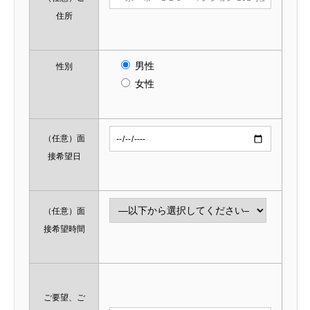
住所
男性
性別
女性
（任意）
面
接希望日
（任意）
面
接希望時間
ご要望、ご