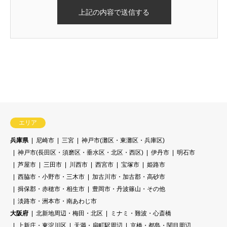
残り2ヶ月
エリア
兵庫県
尼崎市
三宮
神戸市(灘区・東灘区・兵庫区)
神戸市(長田区・須磨区・垂水区・北区・西区)
伊丹市
明石市
芦屋市
三田市
川西市
西宮市
宝塚市
姫路市
西脇市・小野市・三木市
加古川市・加古郡・高砂市
揖保郡・赤穂市・相生市
豊岡市・丹波篠山・その他
淡路市・洲本市・南あわじ市
大阪府
北新地周辺・梅田・北区
ミナミ・難波・心斎橋
上新庄・東淀川区
天満・扇町駅周辺
京橋・都島・関目周辺