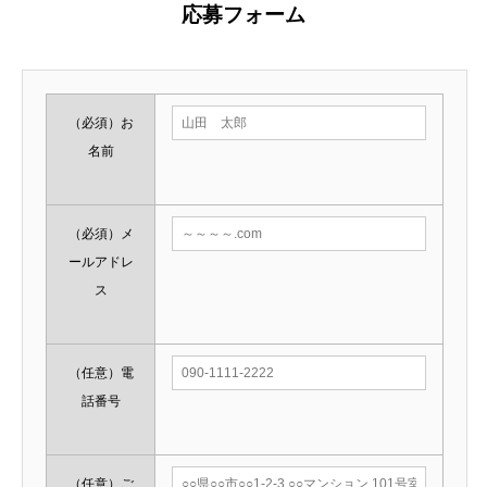
応募フォーム
（必須）
お
名前
（必須）
メ
ールアドレ
ス
（任意）
電
話番号
（任意）
ご