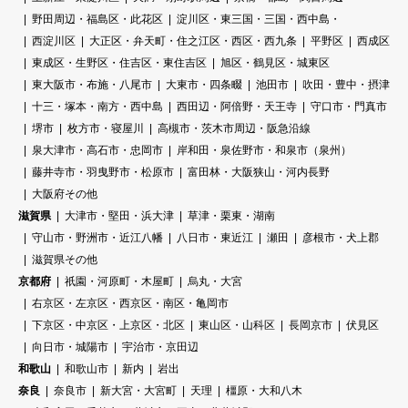
野田周辺・福島区・此花区
淀川区・東三国・三国・西中島・
西淀川区
大正区・弁天町・住之江区・西区・西九条
平野区
西成区
東成区・生野区・住吉区・東住吉区
旭区・鶴見区・城東区
東大阪市・布施・八尾市
大東市・四条畷
池田市
吹田・豊中・摂津
十三・塚本・南方・西中島
西田辺・阿倍野・天王寺
守口市・門真市
堺市
枚方市・寝屋川
高槻市・茨木市周辺・阪急沿線
泉大津市・高石市・忠岡市
岸和田・泉佐野市・和泉市（泉州）
藤井寺市・羽曳野市・松原市
富田林・大阪狭山・河内長野
大阪府その他
滋賀県
大津市・堅田・浜大津
草津・栗東・湖南
守山市・野洲市・近江八幡
八日市・東近江
瀬田
彦根市・犬上郡
滋賀県その他
京都府
祇園・河原町・木屋町
烏丸・大宮
右京区・左京区・西京区・南区・亀岡市
下京区・中京区・上京区・北区
東山区・山科区
長岡京市
伏見区
向日市・城陽市
宇治市・京田辺
和歌山
和歌山市
新内
岩出
奈良
奈良市
新大宮・大宮町
天理
橿原・大和八木