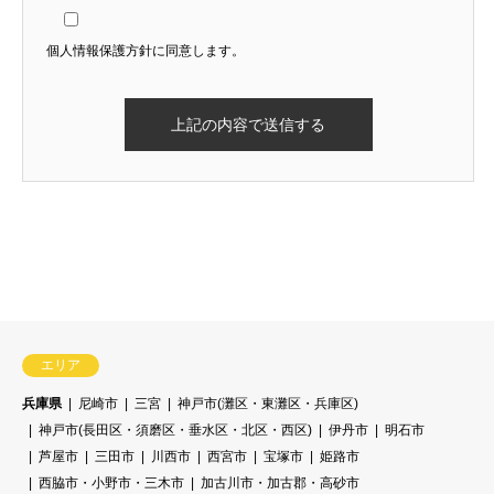
個人情報保護方針に同意します。
残り2ヶ月
エリア
兵庫県
尼崎市
三宮
神戸市(灘区・東灘区・兵庫区)
神戸市(長田区・須磨区・垂水区・北区・西区)
伊丹市
明石市
芦屋市
三田市
川西市
西宮市
宝塚市
姫路市
西脇市・小野市・三木市
加古川市・加古郡・高砂市