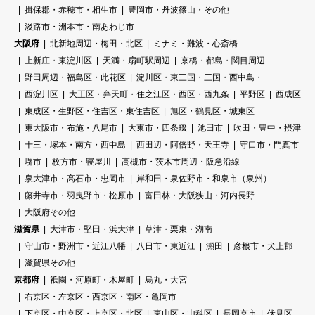
揖保郡・赤穂市・相生市
豊岡市・丹波篠山・その他
淡路市・洲本市・南あわじ市
大阪府
北新地周辺・梅田・北区
ミナミ・難波・心斎橋
上新庄・東淀川区
天満・扇町駅周辺
京橋・都島・関目周辺
野田周辺・福島区・此花区
淀川区・東三国・三国・西中島・
西淀川区
大正区・弁天町・住之江区・西区・西九条
平野区
西成区
東成区・生野区・住吉区・東住吉区
旭区・鶴見区・城東区
東大阪市・布施・八尾市
大東市・四条畷
池田市
吹田・豊中・摂津
十三・塚本・南方・西中島
西田辺・阿倍野・天王寺
守口市・門真市
堺市
枚方市・寝屋川
高槻市・茨木市周辺・阪急沿線
泉大津市・高石市・忠岡市
岸和田・泉佐野市・和泉市（泉州）
藤井寺市・羽曳野市・松原市
富田林・大阪狭山・河内長野
大阪府その他
滋賀県
大津市・堅田・浜大津
草津・栗東・湖南
守山市・野洲市・近江八幡
八日市・東近江
瀬田
彦根市・犬上郡
滋賀県その他
京都府
祇園・河原町・木屋町
烏丸・大宮
右京区・左京区・西京区・南区・亀岡市
下京区・中京区・上京区・北区
東山区・山科区
長岡京市
伏見区