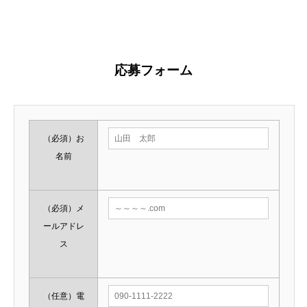
神戸市中央区中山手通1-11-1 北野坂ホリイケビル2Fa20201003
応募フォーム
（必須）
お
名前
（必須）
メ
ールアドレ
ス
（任意）
電