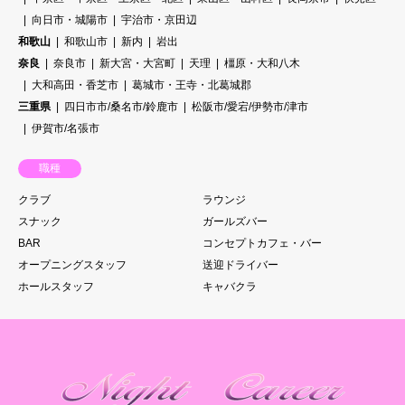
向日市・城陽市
宇治市・京田辺
和歌山
和歌山市
新内
岩出
奈良
奈良市
新大宮・大宮町
天理
橿原・大和八木
大和高田・香芝市
葛城市・王寺・北葛城郡
三重県
四日市市/桑名市/鈴鹿市
松阪市/愛宕/伊勢市/津市
伊賀市/名張市
職種
クラブ
ラウンジ
スナック
ガールズバー
BAR
コンセプトカフェ・バー
オープニングスタッフ
送迎ドライバー
ホールスタッフ
キャバクラ