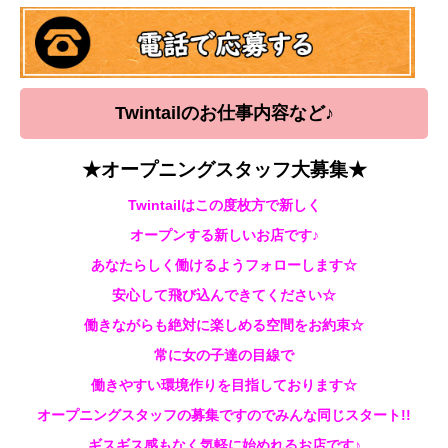
Twintailのお仕事内容など
♪
★オープニングスタッフ大募集★
Twintailはこの度枚方で新しく
オープンする
新しいお店です♪
あなたらしく働けるようフォローします☆
安心して飛び込んできてください☆
働きながらも絶対に楽しめる空間をお約束☆
常に女の子達の目線で
働きやすい環境作りを目指しております☆
オープニングスタッフの募集ですのでみんな同じスタート!!
ギスギス感もなく気軽に始めれるお店です♪