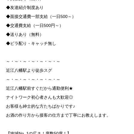
◆友達紹介制度あり
◆面接交通費一部支給（一日500～）
◆交通費支給（一日500円～）
◆送りあり（無料）
◆ビラ配り・キャッチ無し
～・～・～・～・～・～・～
近江八幡駅より徒歩スグ
～・～・～・～・～・～・～
近江八幡駅前すぐだから通勤便利★
ナイトワーク初心者さんも大歓迎◎
お客様も紳士的な方たちばかりです♪
お酒の作り方から接客の仕方まで丁寧にお教えします。
【地域No. 1の広さ！席数50席！】