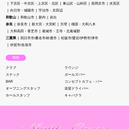
下京区・中京区・上京区・北区
東山区・山科区
長岡京市
伏見区
向日市・城陽市
宇治市・京田辺
和歌山
和歌山市
新内
岩出
奈良
奈良市
新大宮・大宮町
天理
橿原・大和八木
大和高田・香芝市
葛城市・王寺・北葛城郡
三重県
四日市市/桑名市/鈴鹿市
松阪市/愛宕/伊勢市/津市
伊賀市/名張市
職種
クラブ
ラウンジ
スナック
ガールズバー
BAR
コンセプトカフェ・バー
オープニングスタッフ
送迎ドライバー
ホールスタッフ
キャバクラ