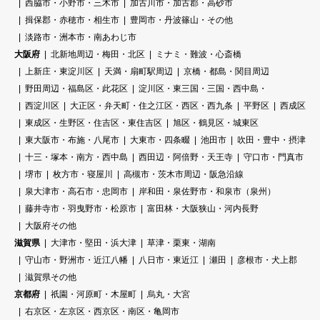
西脇市・小野市・三木市
加古川市・加古郡・高砂市
揖保郡・赤穂市・相生市
豊岡市・丹波篠山・その他
淡路市・洲本市・南あわじ市
大阪府
北新地周辺・梅田・北区
ミナミ・難波・心斎橋
上新庄・東淀川区
天満・扇町駅周辺
京橋・都島・関目周辺
野田周辺・福島区・此花区
淀川区・東三国・三国・西中島・
西淀川区
大正区・弁天町・住之江区・西区・西九条
平野区
西成区
東成区・生野区・住吉区・東住吉区
旭区・鶴見区・城東区
東大阪市・布施・八尾市
大東市・四条畷
池田市
吹田・豊中・摂津
十三・塚本・南方・西中島
西田辺・阿倍野・天王寺
守口市・門真市
堺市
枚方市・寝屋川
高槻市・茨木市周辺・阪急沿線
泉大津市・高石市・忠岡市
岸和田・泉佐野市・和泉市（泉州）
藤井寺市・羽曳野市・松原市
富田林・大阪狭山・河内長野
大阪府その他
滋賀県
大津市・堅田・浜大津
草津・栗東・湖南
守山市・野洲市・近江八幡
八日市・東近江
瀬田
彦根市・犬上郡
滋賀県その他
京都府
祇園・河原町・木屋町
烏丸・大宮
右京区・左京区・西京区・南区・亀岡市