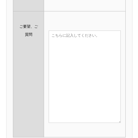
ご要望、ご
質問