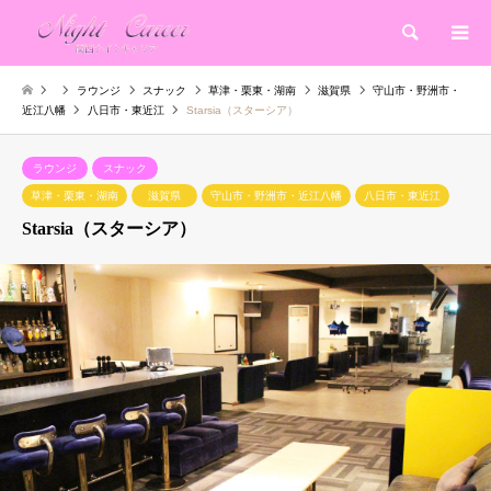
検索
ラウンジ
スナック
草津・栗東・湖南
滋賀県
守山市・野洲市・
近江八幡
八日市・東近江
Starsia（スターシア）
ラウンジ
スナック
草津・栗東・湖南
滋賀県
守山市・野洲市・近江八幡
八日市・東近江
Starsia（スターシア）