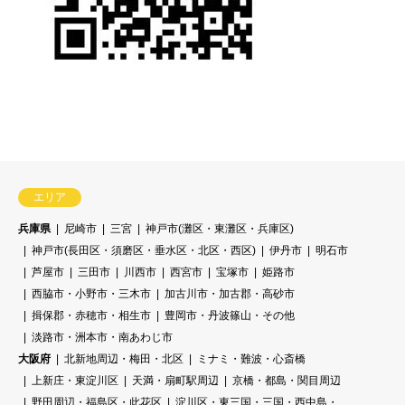
エリア
兵庫県
尼崎市
三宮
神戸市(灘区・東灘区・兵庫区)
神戸市(長田区・須磨区・垂水区・北区・西区)
伊丹市
明石市
芦屋市
三田市
川西市
西宮市
宝塚市
姫路市
西脇市・小野市・三木市
加古川市・加古郡・高砂市
揖保郡・赤穂市・相生市
豊岡市・丹波篠山・その他
淡路市・洲本市・南あわじ市
大阪府
北新地周辺・梅田・北区
ミナミ・難波・心斎橋
上新庄・東淀川区
天満・扇町駅周辺
京橋・都島・関目周辺
野田周辺・福島区・此花区
淀川区・東三国・三国・西中島・