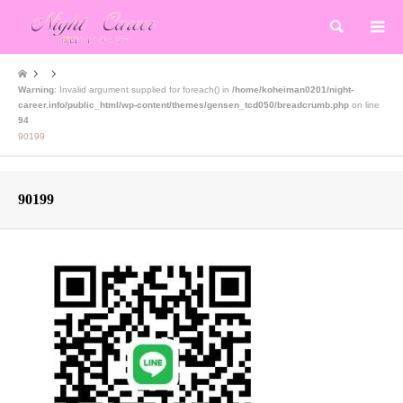
検索
Warning
: Invalid argument supplied for foreach() in
/home/koheiman0201/night-
career.info/public_html/wp-content/themes/gensen_tcd050/breadcrumb.php
on line
94
90199
90199