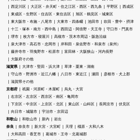
西淀川区
大正区・弁天町・住之江区・西区・西九条
平野区
西成区
東成区・生野区・住吉区・東住吉区
旭区・鶴見区・城東区
東大阪市・布施・八尾市
大東市・四条畷
池田市
吹田・豊中・摂津
十三・塚本・南方・西中島
西田辺・阿倍野・天王寺
守口市・門真市
堺市
枚方市・寝屋川
高槻市・茨木市周辺・阪急沿線
泉大津市・高石市・忠岡市
岸和田・泉佐野市・和泉市（泉州）
藤井寺市・羽曳野市・松原市
富田林・大阪狭山・河内長野
大阪府その他
滋賀県
大津市・堅田・浜大津
草津・栗東・湖南
守山市・野洲市・近江八幡
八日市・東近江
瀬田
彦根市・犬上郡
滋賀県その他
京都府
祇園・河原町・木屋町
烏丸・大宮
右京区・左京区・西京区・南区・亀岡市
下京区・中京区・上京区・北区
東山区・山科区
長岡京市
伏見区
向日市・城陽市
宇治市・京田辺
和歌山
和歌山市
新内
岩出
奈良
奈良市
新大宮・大宮町
天理
橿原・大和八木
大和高田・香芝市
葛城市・王寺・北葛城郡