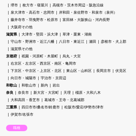
堺市
枚方市・寝屋川
高槻市・茨木市周辺・阪急沿線
泉大津市・高石市・忠岡市
岸和田・泉佐野市・和泉市（泉州）
藤井寺市・羽曳野市・松原市
富田林・大阪狭山・河内長野
大阪府その他
滋賀県
大津市・堅田・浜大津
草津・栗東・湖南
守山市・野洲市・近江八幡
八日市・東近江
瀬田
彦根市・犬上郡
滋賀県その他
京都府
祇園・河原町・木屋町
烏丸・大宮
右京区・左京区・西京区・南区・亀岡市
下京区・中京区・上京区・北区
東山区・山科区
長岡京市
伏見区
向日市・城陽市
宇治市・京田辺
和歌山
和歌山市
新内
岩出
奈良
奈良市
新大宮・大宮町
天理
橿原・大和八木
大和高田・香芝市
葛城市・王寺・北葛城郡
三重県
四日市市/桑名市/鈴鹿市
松阪市/愛宕/伊勢市/津市
伊賀市/名張市
職種