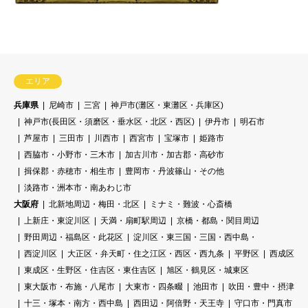
エリア
兵庫県
尼崎市
三宮
神戸市(灘区・東灘区・兵庫区)
神戸市(長田区・須磨区・垂水区・北区・西区)
伊丹市
明石市
芦屋市
三田市
川西市
西宮市
宝塚市
姫路市
西脇市・小野市・三木市
加古川市・加古郡・高砂市
揖保郡・赤穂市・相生市
豊岡市・丹波篠山・その他
淡路市・洲本市・南あわじ市
大阪府
北新地周辺・梅田・北区
ミナミ・難波・心斎橋
上新庄・東淀川区
天満・扇町駅周辺
京橋・都島・関目周辺
野田周辺・福島区・此花区
淀川区・東三国・三国・西中島・
西淀川区
大正区・弁天町・住之江区・西区・西九条
平野区
西成区
東成区・生野区・住吉区・東住吉区
旭区・鶴見区・城東区
東大阪市・布施・八尾市
大東市・四条畷
池田市
吹田・豊中・摂津
十三・塚本・南方・西中島
西田辺・阿倍野・天王寺
守口市・門真市