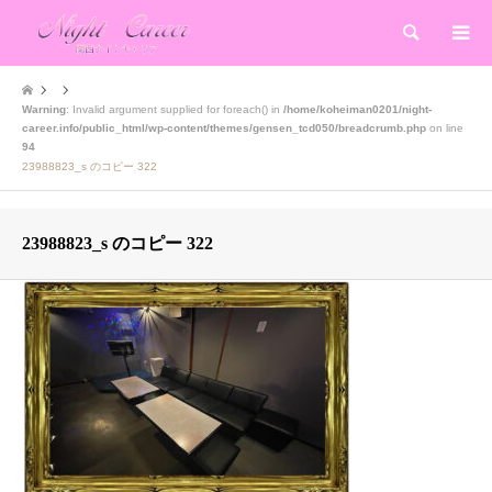
検索
Warning
: Invalid argument supplied for foreach() in
/home/koheiman0201/night-
career.info/public_html/wp-content/themes/gensen_tcd050/breadcrumb.php
on line
94
23988823_s のコピー 322
23988823_s のコピー 322