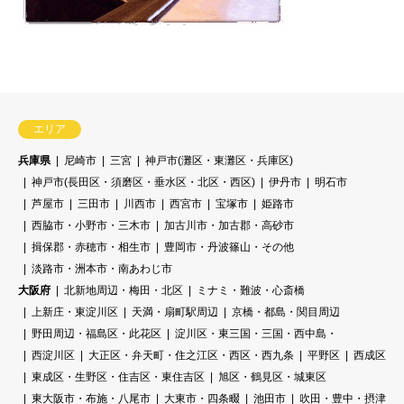
エリア
兵庫県
尼崎市
三宮
神戸市(灘区・東灘区・兵庫区)
神戸市(長田区・須磨区・垂水区・北区・西区)
伊丹市
明石市
芦屋市
三田市
川西市
西宮市
宝塚市
姫路市
西脇市・小野市・三木市
加古川市・加古郡・高砂市
揖保郡・赤穂市・相生市
豊岡市・丹波篠山・その他
淡路市・洲本市・南あわじ市
大阪府
北新地周辺・梅田・北区
ミナミ・難波・心斎橋
上新庄・東淀川区
天満・扇町駅周辺
京橋・都島・関目周辺
野田周辺・福島区・此花区
淀川区・東三国・三国・西中島・
西淀川区
大正区・弁天町・住之江区・西区・西九条
平野区
西成区
東成区・生野区・住吉区・東住吉区
旭区・鶴見区・城東区
東大阪市・布施・八尾市
大東市・四条畷
池田市
吹田・豊中・摂津