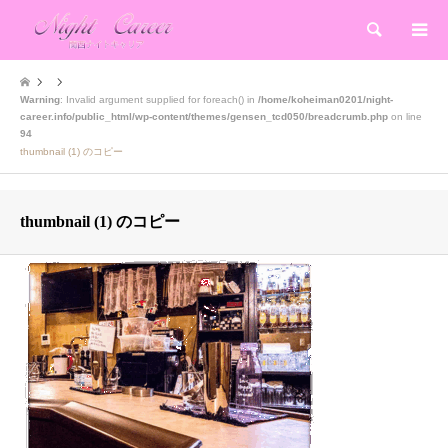
検索
Warning
: Invalid argument supplied for foreach() in
/home/koheiman0201/night-
career.info/public_html/wp-content/themes/gensen_tcd050/breadcrumb.php
on line
94
thumbnail (1) のコピー
thumbnail (1) のコピー