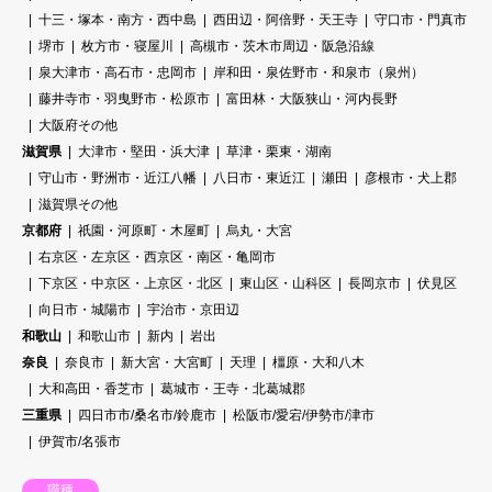
十三・塚本・南方・西中島
西田辺・阿倍野・天王寺
守口市・門真市
堺市
枚方市・寝屋川
高槻市・茨木市周辺・阪急沿線
泉大津市・高石市・忠岡市
岸和田・泉佐野市・和泉市（泉州）
藤井寺市・羽曳野市・松原市
富田林・大阪狭山・河内長野
大阪府その他
滋賀県
大津市・堅田・浜大津
草津・栗東・湖南
守山市・野洲市・近江八幡
八日市・東近江
瀬田
彦根市・犬上郡
滋賀県その他
京都府
祇園・河原町・木屋町
烏丸・大宮
右京区・左京区・西京区・南区・亀岡市
下京区・中京区・上京区・北区
東山区・山科区
長岡京市
伏見区
向日市・城陽市
宇治市・京田辺
和歌山
和歌山市
新内
岩出
奈良
奈良市
新大宮・大宮町
天理
橿原・大和八木
大和高田・香芝市
葛城市・王寺・北葛城郡
三重県
四日市市/桑名市/鈴鹿市
松阪市/愛宕/伊勢市/津市
伊賀市/名張市
職種