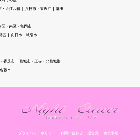
阪府その他
市・近江八幡
八日市・東近江
瀬田
京区・南区・亀岡市
見区
向日市・城陽市
・香芝市
葛城市・王寺・北葛城郡
/名張市
プライバシーポリシー
お問い合わせ
運営元
免責事項