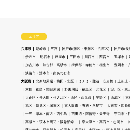
エリア
兵庫県
尼崎市
三宮
神戸市(灘区・東灘区・兵庫区)
神戸市(
伊丹市
明石市
芦屋市
三田市
川西市
西宮市
宝塚市
加古川市・加古郡・高砂市
揖保郡・赤穂市・相生市
豊岡市・
淡路市・洲本市・南あわじ市
大阪府
北新地周辺・梅田・北区
ミナミ・難波・心斎橋
上新庄
京橋・都島・関目周辺
野田周辺・福島区・此花区
淀川区・東
大正区・弁天町・住之江区・西区・西九条
平野区
西成区
東
旭区・鶴見区・城東区
東大阪市・布施・八尾市
大東市・四条
十三・塚本・南方・西中島
西田辺・阿倍野・天王寺
守口市・
高槻市・茨木市周辺・阪急沿線
泉大津市・高石市・忠岡市