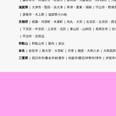
藤井寺市・羽曳野市・松原市
富田林・大阪狭山・河内長野
大
滋賀県
大津市・堅田・浜大津
草津・栗東・湖南
守山市・野洲
彦根市・犬上郡
滋賀県その他
京都府
祇園・河原町・木屋町
烏丸・大宮
右京区・左京区・西
下京区・中京区・上京区・北区
東山区・山科区
長岡京市
伏
宇治市・京田辺
和歌山
和歌山市
新内
岩出
奈良
奈良市
新大宮・大宮町
天理
橿原・大和八木
大和高田
三重県
四日市市/桑名市/鈴鹿市
松阪市/愛宕/伊勢市/津市
伊賀市