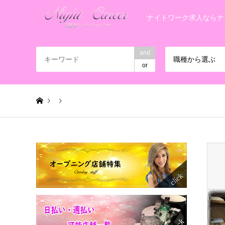
ナイトワーク求人ならナ
and
職種から選ぶ
or
Warning
: Invalid argument supplied for foreach() in
/home/
S__8216589_0 のコピー