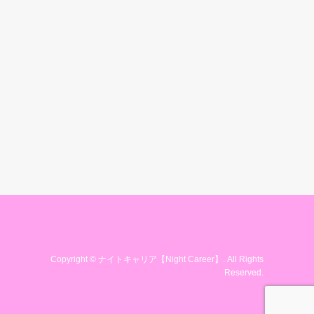
Copyright
©
ナイトキャリア【Night Career】
. All Rights
Reserved.