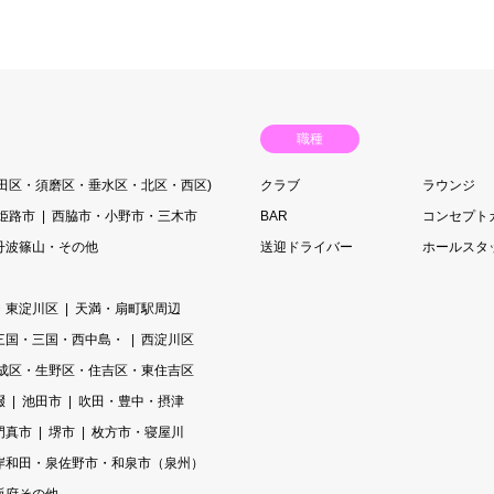
職種
長田区・須磨区・垂水区・北区・西区)
クラブ
ラウンジ
姫路市
西脇市・小野市・三木市
BAR
コンセプト
丹波篠山・その他
送迎ドライバー
ホールスタ
・東淀川区
天満・扇町駅周辺
三国・三国・西中島・
西淀川区
成区・生野区・住吉区・東住吉区
畷
池田市
吹田・豊中・摂津
門真市
堺市
枚方市・寝屋川
岸和田・泉佐野市・和泉市（泉州）