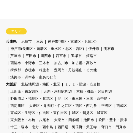
エリア
兵庫県
尼崎市
三宮
神戸市(灘区・東灘区・兵庫区)
神戸市(長田区・須磨区・垂水区・北区・西区)
伊丹市
明石市
芦屋市
三田市
川西市
西宮市
宝塚市
姫路市
西脇市・小野市・三木市
加古川市・加古郡・高砂市
揖保郡・赤穂市・相生市
豊岡市・丹波篠山・その他
淡路市・洲本市・南あわじ市
大阪府
北新地周辺・梅田・北区
ミナミ・難波・心斎橋
上新庄・東淀川区
天満・扇町駅周辺
京橋・都島・関目周辺
野田周辺・福島区・此花区
淀川区・東三国・三国・西中島・
西淀川区
大正区・弁天町・住之江区・西区・西九条
平野区
西成区
東成区・生野区・住吉区・東住吉区
旭区・鶴見区・城東区
東大阪市・布施・八尾市
大東市・四条畷
池田市
吹田・豊中・摂津
十三・塚本・南方・西中島
西田辺・阿倍野・天王寺
守口市・門真市