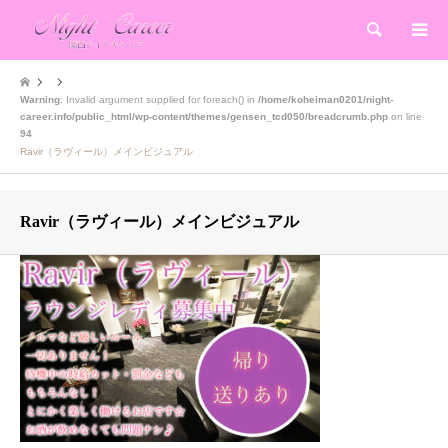
検索
Warning
: Invalid argument supplied for foreach() in
/home/koheiman0201/night-
career.info/public_html/wp-content/themes/gensen_tcd050/breadcrumb.php
on line
94
Ravir（ラヴィール）メインビジュアル
Ravir（ラヴィール）メインビジュアル