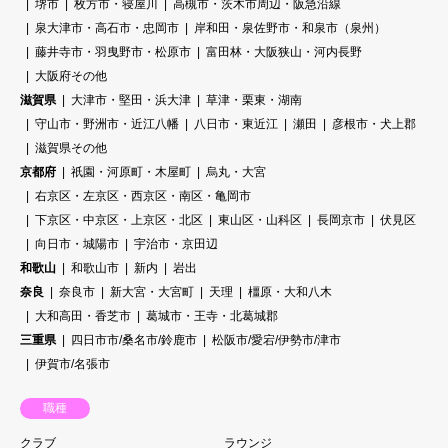
堺市
枚方市・寝屋川
高槻市・茨木市周辺・阪急沿線
泉大津市・高石市・忠岡市
岸和田・泉佐野市・和泉市（泉州）
藤井寺市・羽曳野市・松原市
富田林・大阪狭山・河内長野
大阪府その他
滋賀県
大津市・堅田・浜大津
草津・栗東・湖南
守山市・野洲市・近江八幡
八日市・東近江
瀬田
彦根市・犬上郡
滋賀県その他
京都府
祇園・河原町・木屋町
烏丸・大宮
右京区・左京区・西京区・南区・亀岡市
下京区・中京区・上京区・北区
東山区・山科区
長岡京市
伏見区
向日市・城陽市
宇治市・京田辺
和歌山
和歌山市
新内
岩出
奈良
奈良市
新大宮・大宮町
天理
橿原・大和八木
大和高田・香芝市
葛城市・王寺・北葛城郡
三重県
四日市市/桑名市/鈴鹿市
松阪市/愛宕/伊勢市/津市
伊賀市/名張市
職種
クラブ
ラウンジ