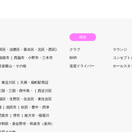
職種
長田区・須磨区・垂水区・北区・西区)
クラブ
ラウンジ
姫路市
西脇市・小野市・三木市
BAR
コンセプト
丹波篠山・その他
送迎ドライバー
ホールスタ
・東淀川区
天満・扇町駅周辺
三国・三国・西中島・
西淀川区
成区・生野区・住吉区・東住吉区
畷
池田市
吹田・豊中・摂津
門真市
堺市
枚方市・寝屋川
岸和田・泉佐野市・和泉市（泉州）