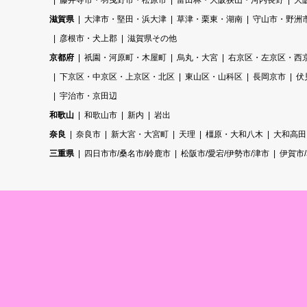
藤井寺市・羽曳野市・松原市
富田林・大阪狭山・河内長野
大
滋賀県
大津市・堅田・浜大津
草津・栗東・湖南
守山市・野洲
彦根市・犬上郡
滋賀県その他
京都府
祇園・河原町・木屋町
烏丸・大宮
右京区・左京区・西
下京区・中京区・上京区・北区
東山区・山科区
長岡京市
伏
宇治市・京田辺
和歌山
和歌山市
新内
岩出
奈良
奈良市
新大宮・大宮町
天理
橿原・大和八木
大和高田
三重県
四日市市/桑名市/鈴鹿市
松阪市/愛宕/伊勢市/津市
伊賀市