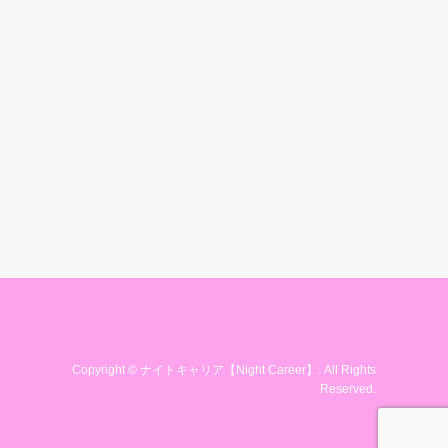
Copyright
©
ナイトキャリア【Night Career】
. All Rights
Reserved.