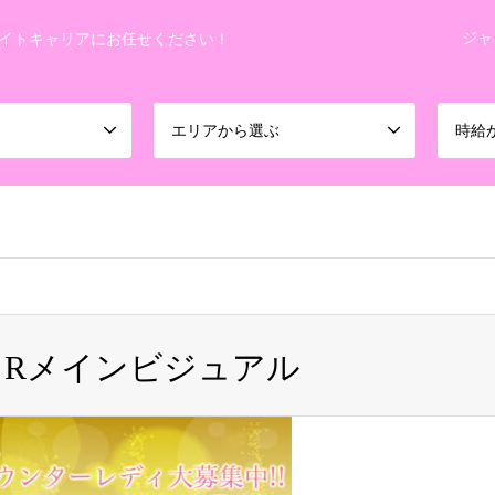
ジャ
イトキャリアにお任せください！
エリアから選ぶ
時給
koheiman0201/night-career.info/public_html/wp-content/themes
Rメインビジュアル