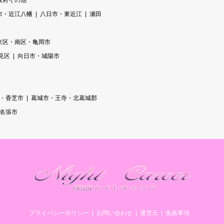
阪府その他
市・近江八幡
八日市・東近江
瀬田
京区・南区・亀岡市
見区
向日市・城陽市
・香芝市
葛城市・王寺・北葛城郡
/名張市
プライバシーポリシー
お問い合わせ
運営元
免責事項