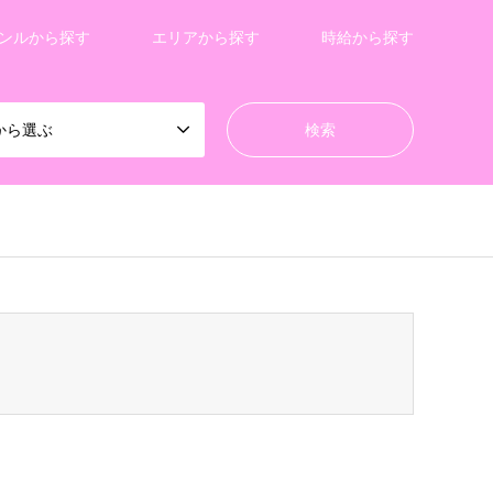
ンルから探す
エリアから探す
時給から探す
から選ぶ
/gensen_tcd050/breadcrumb.php
on line
94