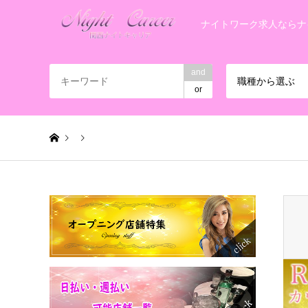
ナイトワーク求人ならナ
and
職種から選ぶ
or
Warning
: Invalid argument supplied for foreach() in
/home/
Rメインビジュアル