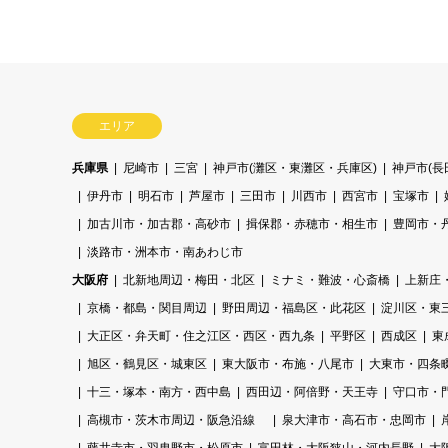
エリア
兵庫県
尼崎市
三宮
神戸市(灘区・東灘区・兵庫区)
神戸市(
伊丹市
明石市
芦屋市
三田市
川西市
西宮市
宝塚市
加古川市・加古郡・高砂市
揖保郡・赤穂市・相生市
豊岡市・
淡路市・洲本市・南あわじ市
大阪府
北新地周辺・梅田・北区
ミナミ・難波・心斎橋
上新庄
京橋・都島・関目周辺
野田周辺・福島区・此花区
淀川区・東
大正区・弁天町・住之江区・西区・西九条
平野区
西成区
東
旭区・鶴見区・城東区
東大阪市・布施・八尾市
大東市・四条
十三・塚本・南方・西中島
西田辺・阿倍野・天王寺
守口市・
高槻市・茨木市周辺・阪急沿線
泉大津市・高石市・忠岡市