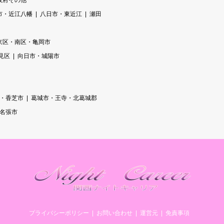
阪府その他
市・近江八幡
八日市・東近江
瀬田
京区・南区・亀岡市
見区
向日市・城陽市
・香芝市
葛城市・王寺・北葛城郡
/名張市
プライバシーポリシー
お問い合わせ
運営元
免責事項