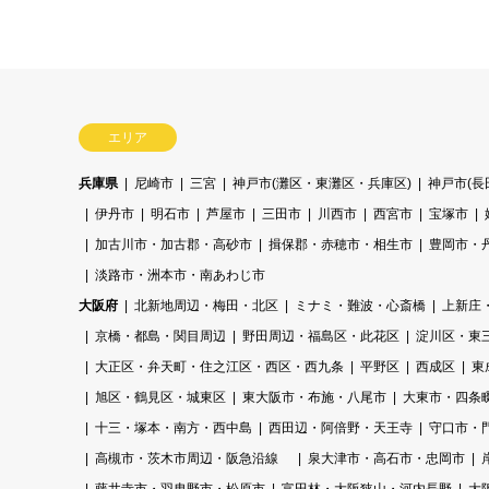
エリア
兵庫県
尼崎市
三宮
神戸市(灘区・東灘区・兵庫区)
神戸市(
伊丹市
明石市
芦屋市
三田市
川西市
西宮市
宝塚市
加古川市・加古郡・高砂市
揖保郡・赤穂市・相生市
豊岡市・
淡路市・洲本市・南あわじ市
大阪府
北新地周辺・梅田・北区
ミナミ・難波・心斎橋
上新庄
京橋・都島・関目周辺
野田周辺・福島区・此花区
淀川区・東
大正区・弁天町・住之江区・西区・西九条
平野区
西成区
東
旭区・鶴見区・城東区
東大阪市・布施・八尾市
大東市・四条
十三・塚本・南方・西中島
西田辺・阿倍野・天王寺
守口市・
高槻市・茨木市周辺・阪急沿線
泉大津市・高石市・忠岡市