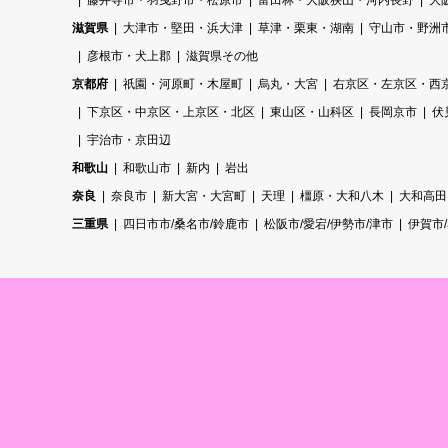
藤井寺市・羽曳野市・松原市
富田林・大阪狭山・河内長野
大
滋賀県
大津市・堅田・浜大津
草津・栗東・湖南
守山市・野洲
彦根市・犬上郡
滋賀県その他
京都府
祇園・河原町・木屋町
烏丸・大宮
右京区・左京区・西
下京区・中京区・上京区・北区
東山区・山科区
長岡京市
伏
宇治市・京田辺
和歌山
和歌山市
新内
岩出
奈良
奈良市
新大宮・大宮町
天理
橿原・大和八木
大和高田
三重県
四日市市/桑名市/鈴鹿市
松阪市/愛宕/伊勢市/津市
伊賀市