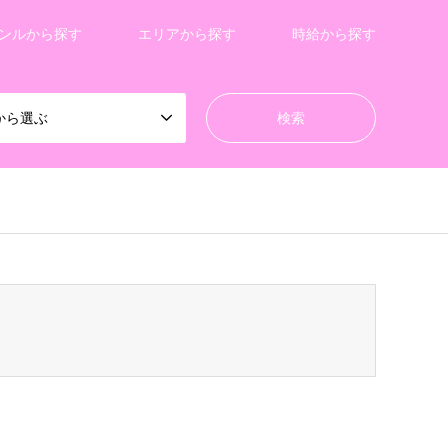
ンルから探す
エリアから探す
時給から探す
から選ぶ
/gensen_tcd050/breadcrumb.php
on line
94