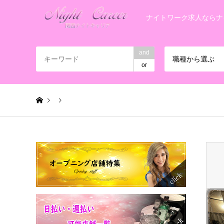
ナイトワーク求人ならナ
and
職種から選ぶ
or
Warning
: Invalid argument supplied for foreach() in
/home/
S__13287432_0 のコピー