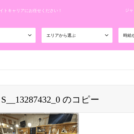
ジャ
イトキャリアにお任せください！
エリアから選ぶ
時給
koheiman0201/night-career.info/public_html/wp-content/themes
S__13287432_0 のコピー