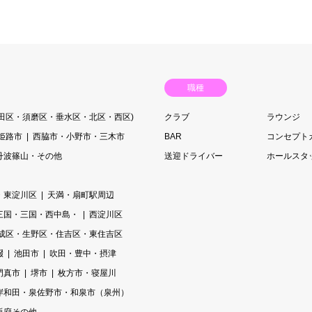
職種
長田区・須磨区・垂水区・北区・西区)
クラブ
ラウンジ
姫路市
西脇市・小野市・三木市
BAR
コンセプト
丹波篠山・その他
送迎ドライバー
ホールスタ
・東淀川区
天満・扇町駅周辺
三国・三国・西中島・
西淀川区
成区・生野区・住吉区・東住吉区
畷
池田市
吹田・豊中・摂津
門真市
堺市
枚方市・寝屋川
岸和田・泉佐野市・和泉市（泉州）