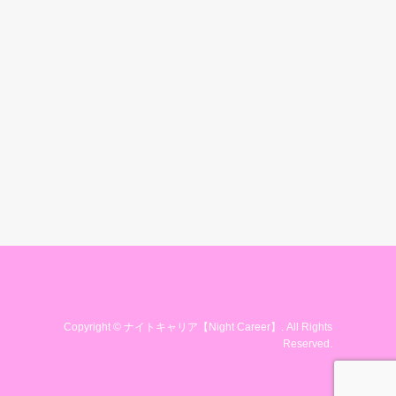
Copyright
©
ナイトキャリア【Night Career】
. All Rights
Reserved.