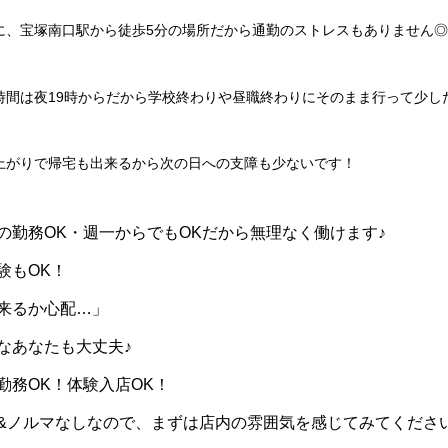
に、宝塚南口駅から徒歩5分の場所だから通勤のストレスもありません◎
時間は夜19時からだから学校終わりや昼職終わりにそのまま行って少し
上がりで帰宅も出来るから次の日への支障も少ないです！
の勤務OK・週一からでもOKだから無理なく働けます♪
験もOK！
来るか心配…」
なあなたも大丈夫♪
勤務OK！体験入店OK！
&ノルマなしなので、まずは店内の雰囲気を感じてみてください