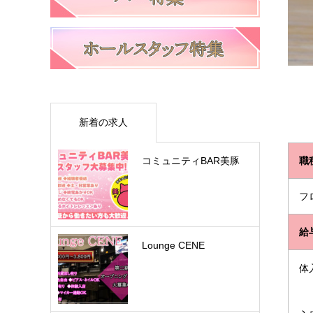
新着の求人
コミュニティBAR美豚
職
フ
給
Lounge CENE
体