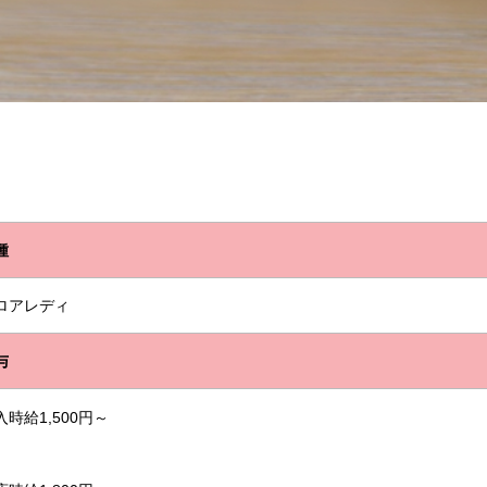
種
ロアレディ
与
入時給
1,500
円～