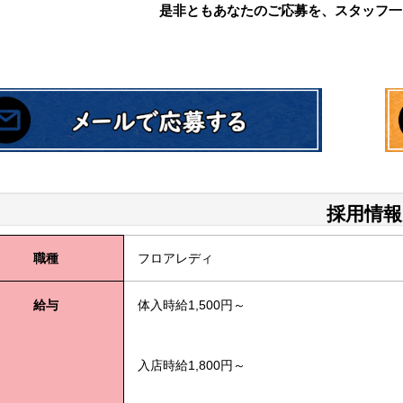
是非ともあなたのご応募を、スタッフ一
採用情報
職種
フロアレディ
給与
体入時給
1,500
円～
入店時給
1,800
円～