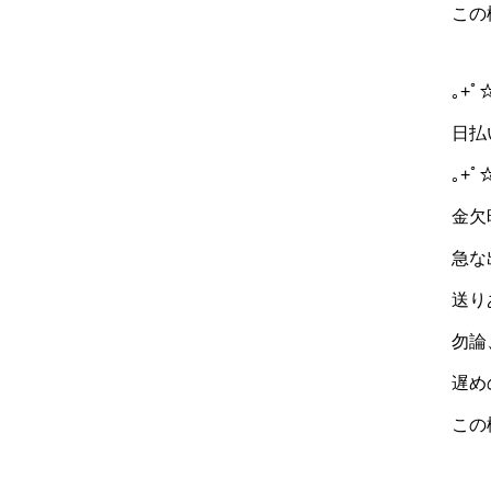
この
｡+ﾟ
日払
｡+ﾟ
金欠
急な
送り
勿論
遅め
この