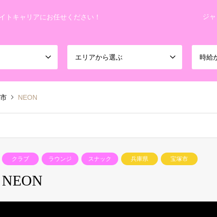
ジャ
イトキャリアにお任せください！
エリアから選ぶ
時給
市
NEON
クラブ
ラウンジ
スナック
兵庫県
宝塚市
NEON