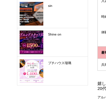
入
sin
時
体
Shine on
最
プチハウス瑠璃
兵
嬉し
20
アル