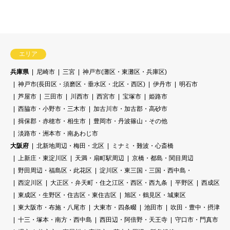
エリア
兵庫県
尼崎市
三宮
神戸市(灘区・東灘区・兵庫区)
神戸市(長田区・須磨区・垂水区・北区・西区)
伊丹市
明石市
芦屋市
三田市
川西市
西宮市
宝塚市
姫路市
西脇市・小野市・三木市
加古川市・加古郡・高砂市
揖保郡・赤穂市・相生市
豊岡市・丹波篠山・その他
淡路市・洲本市・南あわじ市
大阪府
北新地周辺・梅田・北区
ミナミ・難波・心斎橋
上新庄・東淀川区
天満・扇町駅周辺
京橋・都島・関目周辺
野田周辺・福島区・此花区
淀川区・東三国・三国・西中島・
西淀川区
大正区・弁天町・住之江区・西区・西九条
平野区
西成区
東成区・生野区・住吉区・東住吉区
旭区・鶴見区・城東区
東大阪市・布施・八尾市
大東市・四条畷
池田市
吹田・豊中・摂津
十三・塚本・南方・西中島
西田辺・阿倍野・天王寺
守口市・門真市