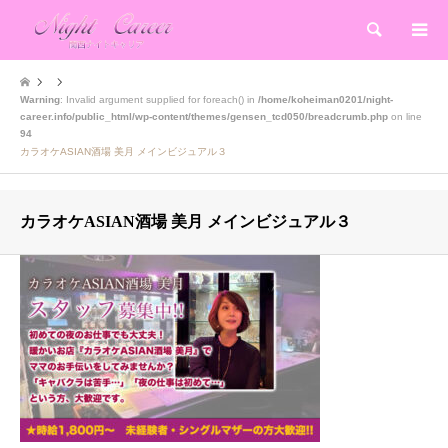
検索
Warning
: Invalid argument supplied for foreach() in
/home/koheiman0201/night-
career.info/public_html/wp-content/themes/gensen_tcd050/breadcrumb.php
on line
94
カラオケASIAN酒場 美月 メインビジュアル３
カラオケASIAN酒場 美月 メインビジュアル３