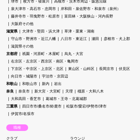
堺市
枚方市・寝屋川
高槻市・茨木市周辺・阪急沿線
泉大津市・高石市・忠岡市
岸和田・泉佐野市・和泉市（泉州）
藤井寺市・羽曳野市・松原市
富田林・大阪狭山・河内長野
大阪府その他
滋賀県
大津市・堅田・浜大津
草津・栗東・湖南
守山市・野洲市・近江八幡
八日市・東近江
瀬田
彦根市・犬上郡
滋賀県その他
京都府
祇園・河原町・木屋町
烏丸・大宮
右京区・左京区・西京区・南区・亀岡市
下京区・中京区・上京区・北区
東山区・山科区
長岡京市
伏見区
向日市・城陽市
宇治市・京田辺
和歌山
和歌山市
新内
岩出
奈良
奈良市
新大宮・大宮町
天理
橿原・大和八木
大和高田・香芝市
葛城市・王寺・北葛城郡
三重県
四日市市/桑名市/鈴鹿市
松阪市/愛宕/伊勢市/津市
伊賀市/名張市
職種
クラブ
ラウンジ