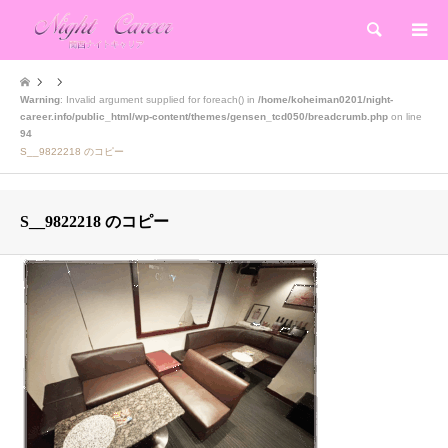
検索
Warning
: Invalid argument supplied for foreach() in
/home/koheiman0201/night-
career.info/public_html/wp-content/themes/gensen_tcd050/breadcrumb.php
on line
94
S__9822218 のコピー
S__9822218 のコピー