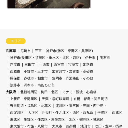
エリア
兵庫県
尼崎市
三宮
神戸市(灘区・東灘区・兵庫区)
神戸市(長田区・須磨区・垂水区・北区・西区)
伊丹市
明石市
芦屋市
三田市
川西市
西宮市
宝塚市
姫路市
西脇市・小野市・三木市
加古川市・加古郡・高砂市
揖保郡・赤穂市・相生市
豊岡市・丹波篠山・その他
淡路市・洲本市・南あわじ市
大阪府
北新地周辺・梅田・北区
ミナミ・難波・心斎橋
上新庄・東淀川区
天満・扇町駅周辺
京橋・都島・関目周辺
野田周辺・福島区・此花区
淀川区・東三国・三国・西中島・
西淀川区
大正区・弁天町・住之江区・西区・西九条
平野区
西成区
東成区・生野区・住吉区・東住吉区
旭区・鶴見区・城東区
東大阪市・布施・八尾市
大東市・四条畷
池田市
吹田・豊中・摂津