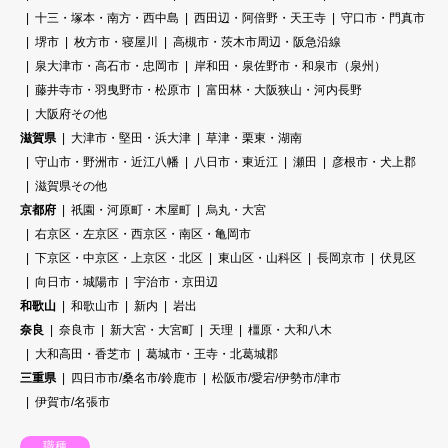
十三・塚本・南方・西中島
西田辺・阿倍野・天王寺
守口市・門真市
堺市
枚方市・寝屋川
高槻市・茨木市周辺・阪急沿線
泉大津市・高石市・忠岡市
岸和田・泉佐野市・和泉市（泉州）
藤井寺市・羽曳野市・松原市
富田林・大阪狭山・河内長野
大阪府その他
滋賀県
大津市・堅田・浜大津
草津・栗東・湖南
守山市・野洲市・近江八幡
八日市・東近江
瀬田
彦根市・犬上郡
滋賀県その他
京都府
祇園・河原町・木屋町
烏丸・大宮
右京区・左京区・西京区・南区・亀岡市
下京区・中京区・上京区・北区
東山区・山科区
長岡京市
伏見区
向日市・城陽市
宇治市・京田辺
和歌山
和歌山市
新内
岩出
奈良
奈良市
新大宮・大宮町
天理
橿原・大和八木
大和高田・香芝市
葛城市・王寺・北葛城郡
三重県
四日市市/桑名市/鈴鹿市
松阪市/愛宕/伊勢市/津市
伊賀市/名張市
職種