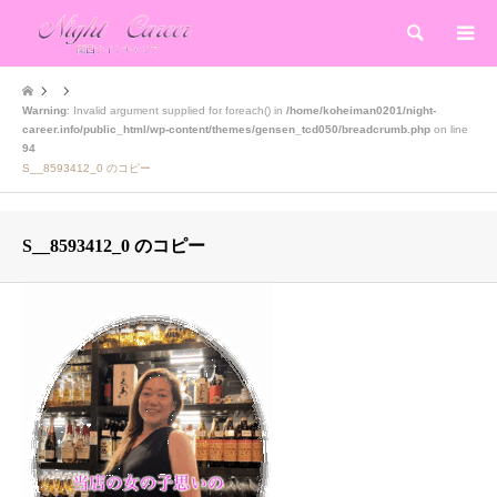
検索
Warning
: Invalid argument supplied for foreach() in
/home/koheiman0201/night-
career.info/public_html/wp-content/themes/gensen_tcd050/breadcrumb.php
on line
94
S__8593412_0 のコピー
S__8593412_0 のコピー