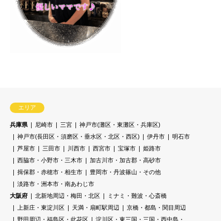
エリア
兵庫県
尼崎市
三宮
神戸市(灘区・東灘区・兵庫区)
神戸市(長田区・須磨区・垂水区・北区・西区)
伊丹市
明石市
芦屋市
三田市
川西市
西宮市
宝塚市
姫路市
西脇市・小野市・三木市
加古川市・加古郡・高砂市
揖保郡・赤穂市・相生市
豊岡市・丹波篠山・その他
淡路市・洲本市・南あわじ市
大阪府
北新地周辺・梅田・北区
ミナミ・難波・心斎橋
上新庄・東淀川区
天満・扇町駅周辺
京橋・都島・関目周辺
野田周辺・福島区・此花区
淀川区・東三国・三国・西中島・