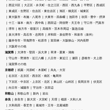
西淀川区
大正区・弁天町・住之江区・西区・西九条
平野区
西成区
東成区・生野区・住吉区・東住吉区
旭区・鶴見区・城東区
東大阪市・布施・八尾市
大東市・四条畷
池田市
吹田・豊中・摂津
十三・塚本・南方・西中島
西田辺・阿倍野・天王寺
守口市・門真市
堺市
枚方市・寝屋川
高槻市・茨木市周辺・阪急沿線
泉大津市・高石市・忠岡市
岸和田・泉佐野市・和泉市（泉州）
藤井寺市・羽曳野市・松原市
富田林・大阪狭山・河内長野
大阪府その他
滋賀県
大津市・堅田・浜大津
草津・栗東・湖南
守山市・野洲市・近江八幡
八日市・東近江
瀬田
彦根市・犬上郡
滋賀県その他
京都府
祇園・河原町・木屋町
烏丸・大宮
右京区・左京区・西京区・南区・亀岡市
下京区・中京区・上京区・北区
東山区・山科区
長岡京市
伏見区
向日市・城陽市
宇治市・京田辺
和歌山
和歌山市
新内
岩出
奈良
奈良市
新大宮・大宮町
天理
橿原・大和八木
大和高田・香芝市
葛城市・王寺・北葛城郡