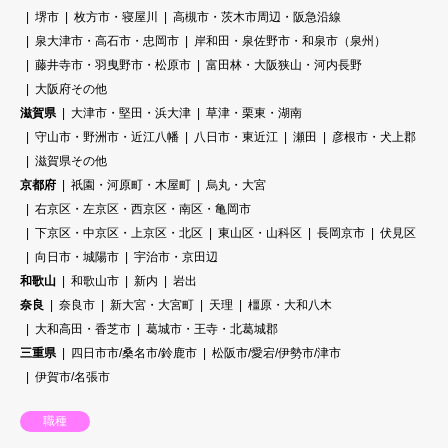
堺市
枚方市・寝屋川
高槻市・茨木市周辺・阪急沿線
泉大津市・高石市・忠岡市
岸和田・泉佐野市・和泉市（泉州）
藤井寺市・羽曳野市・松原市
富田林・大阪狭山・河内長野
大阪府その他
滋賀県
大津市・堅田・浜大津
草津・栗東・湖南
守山市・野洲市・近江八幡
八日市・東近江
瀬田
彦根市・犬上郡
滋賀県その他
京都府
祇園・河原町・木屋町
烏丸・大宮
右京区・左京区・西京区・南区・亀岡市
下京区・中京区・上京区・北区
東山区・山科区
長岡京市
伏見区
向日市・城陽市
宇治市・京田辺
和歌山
和歌山市
新内
岩出
奈良
奈良市
新大宮・大宮町
天理
橿原・大和八木
大和高田・香芝市
葛城市・王寺・北葛城郡
三重県
四日市市/桑名市/鈴鹿市
松阪市/愛宕/伊勢市/津市
伊賀市/名張市
職種