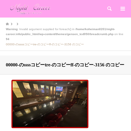
検索
Warning
: Invalid argument supplied for foreach() in
/home/koheiman0201/night-
career.info/public_html/wp-content/themes/gensen_tcd050/breadcrumb.php
on line
94
00000-のssssコピーtre-のコピーff-のコピー-3156 のコピー
00000-のssssコピーtre-のコピーff-のコピー-3156 のコピー