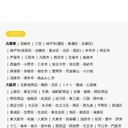
エリア
兵庫県
尼崎市
三宮
神戸市(灘区・東灘区・兵庫区)
神戸市(長田区・須磨区・垂水区・北区・西区)
伊丹市
明石市
芦屋市
三田市
川西市
西宮市
宝塚市
姫路市
西脇市・小野市・三木市
加古川市・加古郡・高砂市
揖保郡・赤穂市・相生市
豊岡市・丹波篠山・その他
淡路市・洲本市・南あわじ市
大阪府
北新地周辺・梅田・北区
ミナミ・難波・心斎橋
上新庄・東淀川区
天満・扇町駅周辺
京橋・都島・関目周辺
野田周辺・福島区・此花区
淀川区・東三国・三国・西中島・
西淀川区
大正区・弁天町・住之江区・西区・西九条
平野区
西成区
東成区・生野区・住吉区・東住吉区
旭区・鶴見区・城東区
東大阪市・布施・八尾市
大東市・四条畷
池田市
吹田・豊中・摂津
十三・塚本・南方・西中島
西田辺・阿倍野・天王寺
守口市・門真市