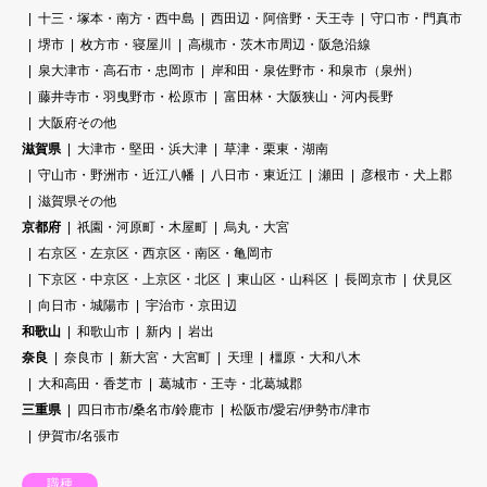
十三・塚本・南方・西中島
西田辺・阿倍野・天王寺
守口市・門真市
堺市
枚方市・寝屋川
高槻市・茨木市周辺・阪急沿線
泉大津市・高石市・忠岡市
岸和田・泉佐野市・和泉市（泉州）
藤井寺市・羽曳野市・松原市
富田林・大阪狭山・河内長野
大阪府その他
滋賀県
大津市・堅田・浜大津
草津・栗東・湖南
守山市・野洲市・近江八幡
八日市・東近江
瀬田
彦根市・犬上郡
滋賀県その他
京都府
祇園・河原町・木屋町
烏丸・大宮
右京区・左京区・西京区・南区・亀岡市
下京区・中京区・上京区・北区
東山区・山科区
長岡京市
伏見区
向日市・城陽市
宇治市・京田辺
和歌山
和歌山市
新内
岩出
奈良
奈良市
新大宮・大宮町
天理
橿原・大和八木
大和高田・香芝市
葛城市・王寺・北葛城郡
三重県
四日市市/桑名市/鈴鹿市
松阪市/愛宕/伊勢市/津市
伊賀市/名張市
職種