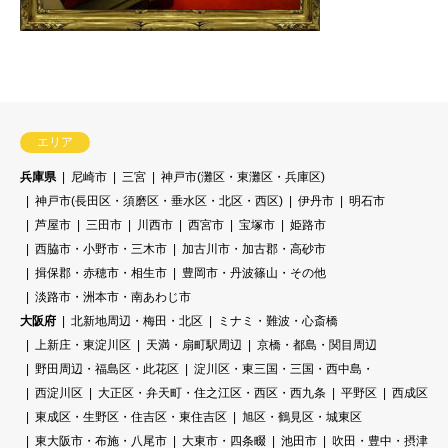
エリア
兵庫県
尼崎市
三宮
神戸市(灘区・東灘区・兵庫区)
神戸市(長田区・須磨区・垂水区・北区・西区)
伊丹市
明石市
芦屋市
三田市
川西市
西宮市
宝塚市
姫路市
西脇市・小野市・三木市
加古川市・加古郡・高砂市
揖保郡・赤穂市・相生市
豊岡市・丹波篠山・その他
淡路市・洲本市・南あわじ市
大阪府
北新地周辺・梅田・北区
ミナミ・難波・心斎橋
上新庄・東淀川区
天満・扇町駅周辺
京橋・都島・関目周辺
野田周辺・福島区・此花区
淀川区・東三国・三国・西中島・
西淀川区
大正区・弁天町・住之江区・西区・西九条
平野区
西成区
東成区・生野区・住吉区・東住吉区
旭区・鶴見区・城東区
東大阪市・布施・八尾市
大東市・四条畷
池田市
吹田・豊中・摂津