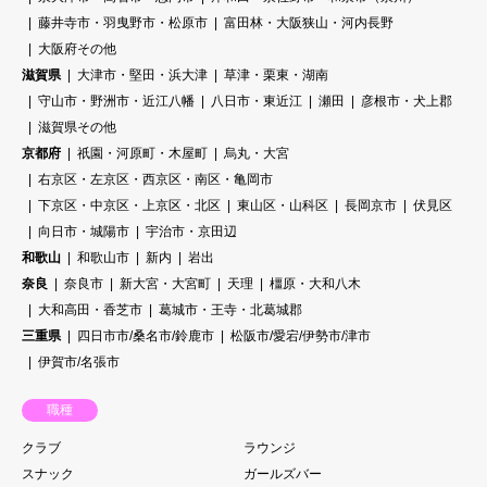
藤井寺市・羽曳野市・松原市
富田林・大阪狭山・河内長野
大阪府その他
滋賀県
大津市・堅田・浜大津
草津・栗東・湖南
守山市・野洲市・近江八幡
八日市・東近江
瀬田
彦根市・犬上郡
滋賀県その他
京都府
祇園・河原町・木屋町
烏丸・大宮
右京区・左京区・西京区・南区・亀岡市
下京区・中京区・上京区・北区
東山区・山科区
長岡京市
伏見区
向日市・城陽市
宇治市・京田辺
和歌山
和歌山市
新内
岩出
奈良
奈良市
新大宮・大宮町
天理
橿原・大和八木
大和高田・香芝市
葛城市・王寺・北葛城郡
三重県
四日市市/桑名市/鈴鹿市
松阪市/愛宕/伊勢市/津市
伊賀市/名張市
職種
クラブ
ラウンジ
スナック
ガールズバー