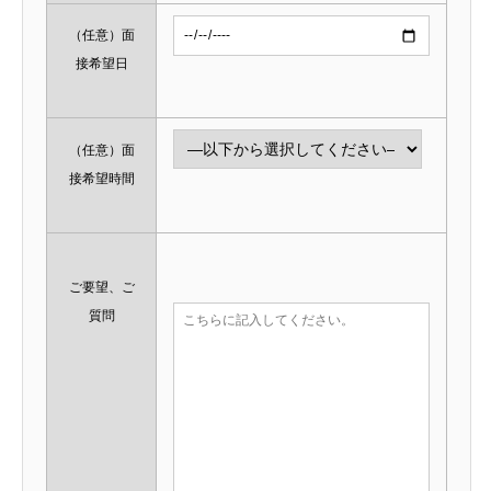
（任意）
面
接希望日
（任意）
面
接希望時間
ご要望、ご
質問