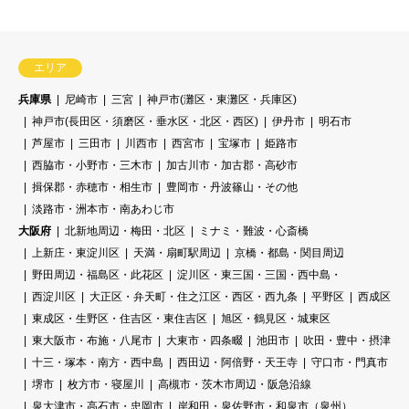
エリア
兵庫県
尼崎市
三宮
神戸市(灘区・東灘区・兵庫区)
神戸市(長田区・須磨区・垂水区・北区・西区)
伊丹市
明石市
芦屋市
三田市
川西市
西宮市
宝塚市
姫路市
西脇市・小野市・三木市
加古川市・加古郡・高砂市
揖保郡・赤穂市・相生市
豊岡市・丹波篠山・その他
淡路市・洲本市・南あわじ市
大阪府
北新地周辺・梅田・北区
ミナミ・難波・心斎橋
上新庄・東淀川区
天満・扇町駅周辺
京橋・都島・関目周辺
野田周辺・福島区・此花区
淀川区・東三国・三国・西中島・
西淀川区
大正区・弁天町・住之江区・西区・西九条
平野区
西成区
東成区・生野区・住吉区・東住吉区
旭区・鶴見区・城東区
東大阪市・布施・八尾市
大東市・四条畷
池田市
吹田・豊中・摂津
十三・塚本・南方・西中島
西田辺・阿倍野・天王寺
守口市・門真市
堺市
枚方市・寝屋川
高槻市・茨木市周辺・阪急沿線
泉大津市・高石市・忠岡市
岸和田・泉佐野市・和泉市（泉州）