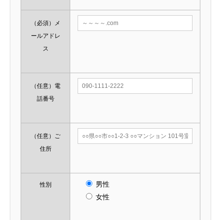
（必須）
メ
ールアドレ
ス
（任意）
電
話番号
（任意）
ご
住所
男性
性別
女性