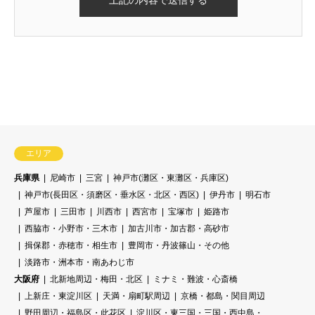
残り2ヶ月
エリア
兵庫県
尼崎市
三宮
神戸市(灘区・東灘区・兵庫区)
神戸市(長田区・須磨区・垂水区・北区・西区)
伊丹市
明石市
芦屋市
三田市
川西市
西宮市
宝塚市
姫路市
西脇市・小野市・三木市
加古川市・加古郡・高砂市
揖保郡・赤穂市・相生市
豊岡市・丹波篠山・その他
淡路市・洲本市・南あわじ市
大阪府
北新地周辺・梅田・北区
ミナミ・難波・心斎橋
上新庄・東淀川区
天満・扇町駅周辺
京橋・都島・関目周辺
野田周辺・福島区・此花区
淀川区・東三国・三国・西中島・