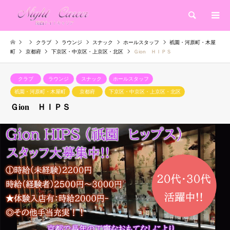
検索
クラブ
ラウンジ
スナック
ホールスタッフ
祇園・河原町・木屋
町
京都府
下京区・中京区・上京区・北区
Ｇion ＨＩＰＳ
クラブ
ラウンジ
スナック
ホールスタッフ
祇園・河原町・木屋町
京都府
下京区・中京区・上京区・北区
Ｇion ＨＩＰＳ