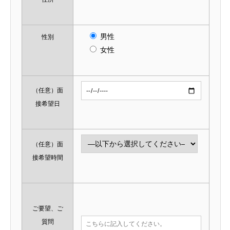
男性
性別
女性
（任意）
面
接希望日
（任意）
面
接希望時間
ご要望、ご
質問