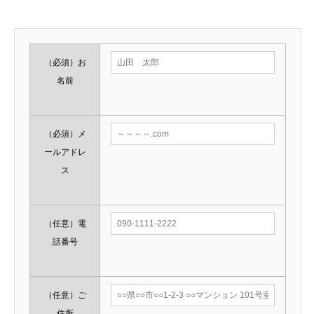
（必須）
お
名前
（必須）
メ
ールアドレ
ス
（任意）
電
話番号
（任意）
ご
住所