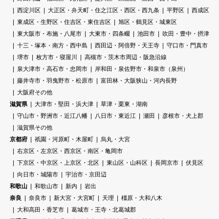
西淀川区
大正区・弁天町・住之江区・西区・西九条
平野区
西成区
東成区・生野区・住吉区・東住吉区
旭区・鶴見区・城東区
東大阪市・布施・八尾市
大東市・四条畷
池田市
吹田・豊中・摂津
十三・塚本・南方・西中島
西田辺・阿倍野・天王寺
守口市・門真市
堺市
枚方市・寝屋川
高槻市・茨木市周辺・阪急沿線
泉大津市・高石市・忠岡市
岸和田・泉佐野市・和泉市（泉州）
藤井寺市・羽曳野市・松原市
富田林・大阪狭山・河内長野
大阪府その他
滋賀県
大津市・堅田・浜大津
草津・栗東・湖南
守山市・野洲市・近江八幡
八日市・東近江
瀬田
彦根市・犬上郡
滋賀県その他
京都府
祇園・河原町・木屋町
烏丸・大宮
右京区・左京区・西京区・南区・亀岡市
下京区・中京区・上京区・北区
東山区・山科区
長岡京市
伏見区
向日市・城陽市
宇治市・京田辺
和歌山
和歌山市
新内
岩出
奈良
奈良市
新大宮・大宮町
天理
橿原・大和八木
大和高田・香芝市
葛城市・王寺・北葛城郡