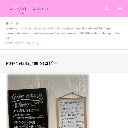
検索
Warning
: Invalid argument supplied for foreach() in
/home/koheiman0201/night-
career.info/public_html/wp-content/themes/gensen_tcd050/breadcrumb.php
on line
94
P047454385_480 のコピー
P047454385_480 のコピー