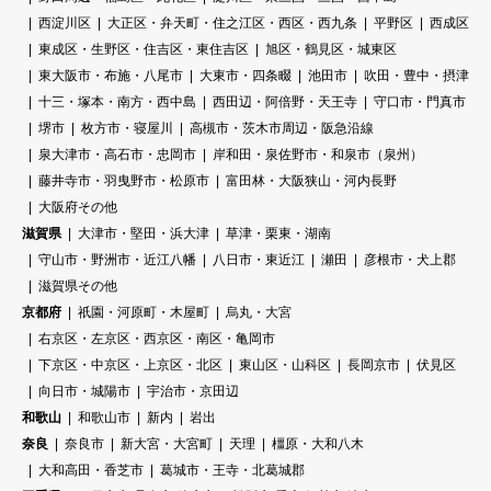
西淀川区
大正区・弁天町・住之江区・西区・西九条
平野区
西成区
東成区・生野区・住吉区・東住吉区
旭区・鶴見区・城東区
東大阪市・布施・八尾市
大東市・四条畷
池田市
吹田・豊中・摂津
十三・塚本・南方・西中島
西田辺・阿倍野・天王寺
守口市・門真市
堺市
枚方市・寝屋川
高槻市・茨木市周辺・阪急沿線
泉大津市・高石市・忠岡市
岸和田・泉佐野市・和泉市（泉州）
藤井寺市・羽曳野市・松原市
富田林・大阪狭山・河内長野
大阪府その他
滋賀県
大津市・堅田・浜大津
草津・栗東・湖南
守山市・野洲市・近江八幡
八日市・東近江
瀬田
彦根市・犬上郡
滋賀県その他
京都府
祇園・河原町・木屋町
烏丸・大宮
右京区・左京区・西京区・南区・亀岡市
下京区・中京区・上京区・北区
東山区・山科区
長岡京市
伏見区
向日市・城陽市
宇治市・京田辺
和歌山
和歌山市
新内
岩出
奈良
奈良市
新大宮・大宮町
天理
橿原・大和八木
大和高田・香芝市
葛城市・王寺・北葛城郡