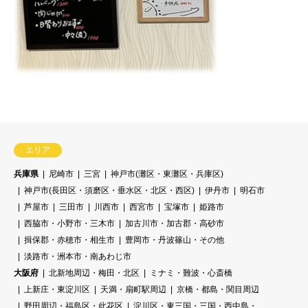
エリア
兵庫県
尼崎市
三宮
神戸市(灘区・東灘区・兵庫区)
神戸市(長田区・須磨区・垂水区・北区・西区)
伊丹市
明石市
芦屋市
三田市
川西市
西宮市
宝塚市
姫路市
西脇市・小野市・三木市
加古川市・加古郡・高砂市
揖保郡・赤穂市・相生市
豊岡市・丹波篠山・その他
淡路市・洲本市・南あわじ市
大阪府
北新地周辺・梅田・北区
ミナミ・難波・心斎橋
上新庄・東淀川区
天満・扇町駅周辺
京橋・都島・関目周辺
野田周辺・福島区・此花区
淀川区・東三国・三国・西中島・