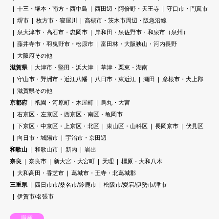
十三・塚本・南方・西中島
西田辺・阿倍野・天王寺
守口市・門真市
堺市
枚方市・寝屋川
高槻市・茨木市周辺・阪急沿線
泉大津市・高石市・忠岡市
岸和田・泉佐野市・和泉市（泉州）
藤井寺市・羽曳野市・松原市
富田林・大阪狭山・河内長野
大阪府その他
滋賀県
大津市・堅田・浜大津
草津・栗東・湖南
守山市・野洲市・近江八幡
八日市・東近江
瀬田
彦根市・犬上郡
滋賀県その他
京都府
祇園・河原町・木屋町
烏丸・大宮
右京区・左京区・西京区・南区・亀岡市
下京区・中京区・上京区・北区
東山区・山科区
長岡京市
伏見区
向日市・城陽市
宇治市・京田辺
和歌山
和歌山市
新内
岩出
奈良
奈良市
新大宮・大宮町
天理
橿原・大和八木
大和高田・香芝市
葛城市・王寺・北葛城郡
三重県
四日市市/桑名市/鈴鹿市
松阪市/愛宕/伊勢市/津市
伊賀市/名張市
職種