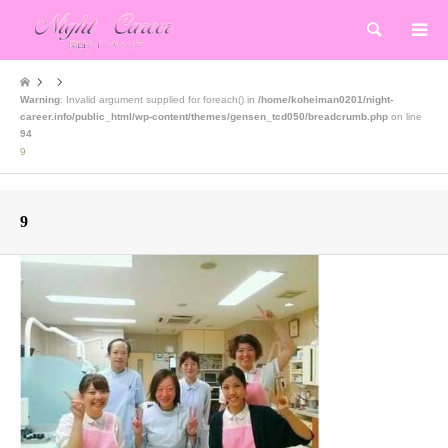
検索
Warning
: Invalid argument supplied for foreach() in
/home/koheiman0201/night-
career.info/public_html/wp-content/themes/gensen_tcd050/breadcrumb.php
on line
94
9
9