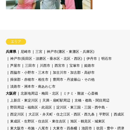
エリア
兵庫県
尼崎市
三宮
神戸市(灘区・東灘区・兵庫区)
神戸市(長田区・須磨区・垂水区・北区・西区)
伊丹市
明石市
芦屋市
三田市
川西市
西宮市
宝塚市
姫路市
西脇市・小野市・三木市
加古川市・加古郡・高砂市
揖保郡・赤穂市・相生市
豊岡市・丹波篠山・その他
淡路市・洲本市・南あわじ市
大阪府
北新地周辺・梅田・北区
ミナミ・難波・心斎橋
上新庄・東淀川区
天満・扇町駅周辺
京橋・都島・関目周辺
野田周辺・福島区・此花区
淀川区・東三国・三国・西中島・
西淀川区
大正区・弁天町・住之江区・西区・西九条
平野区
西成区
東成区・生野区・住吉区・東住吉区
旭区・鶴見区・城東区
東大阪市・布施・八尾市
大東市・四条畷
池田市
吹田・豊中・摂津