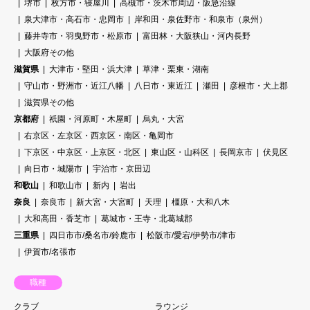
堺市
枚方市・寝屋川
高槻市・茨木市周辺・阪急沿線
泉大津市・高石市・忠岡市
岸和田・泉佐野市・和泉市（泉州）
藤井寺市・羽曳野市・松原市
富田林・大阪狭山・河内長野
大阪府その他
滋賀県
大津市・堅田・浜大津
草津・栗東・湖南
守山市・野洲市・近江八幡
八日市・東近江
瀬田
彦根市・犬上郡
滋賀県その他
京都府
祇園・河原町・木屋町
烏丸・大宮
右京区・左京区・西京区・南区・亀岡市
下京区・中京区・上京区・北区
東山区・山科区
長岡京市
伏見区
向日市・城陽市
宇治市・京田辺
和歌山
和歌山市
新内
岩出
奈良
奈良市
新大宮・大宮町
天理
橿原・大和八木
大和高田・香芝市
葛城市・王寺・北葛城郡
三重県
四日市市/桑名市/鈴鹿市
松阪市/愛宕/伊勢市/津市
伊賀市/名張市
職種
クラブ
ラウンジ