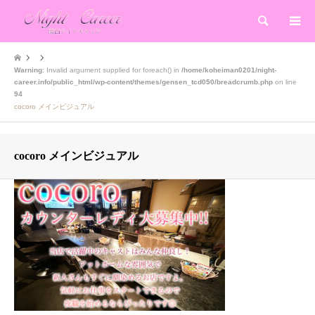
検索
Warning
: Invalid argument supplied for foreach() in
/home/koheiman0201/night-
career.info/public_html/wp-content/themes/gensen_tcd050/breadcrumb.php
on line
94
cocoro メインビジュアル
cocoro メインビジュアル