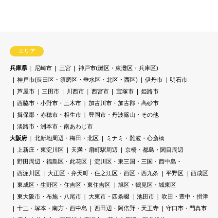
エリア
兵庫県
尼崎市
三宮
神戸市(灘区・東灘区・兵庫区)
神戸市(長田区・須磨区・垂水区・北区・西区)
伊丹市
明石市
芦屋市
三田市
川西市
西宮市
宝塚市
姫路市
西脇市・小野市・三木市
加古川市・加古郡・高砂市
揖保郡・赤穂市・相生市
豊岡市・丹波篠山・その他
淡路市・洲本市・南あわじ市
大阪府
北新地周辺・梅田・北区
ミナミ・難波・心斎橋
上新庄・東淀川区
天満・扇町駅周辺
京橋・都島・関目周辺
野田周辺・福島区・此花区
淀川区・東三国・三国・西中島・
西淀川区
大正区・弁天町・住之江区・西区・西九条
平野区
西成区
東成区・生野区・住吉区・東住吉区
旭区・鶴見区・城東区
東大阪市・布施・八尾市
大東市・四条畷
池田市
吹田・豊中・摂津
十三・塚本・南方・西中島
西田辺・阿倍野・天王寺
守口市・門真市