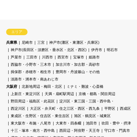
エリア
兵庫県
尼崎市
三宮
神戸市(灘区・東灘区・兵庫区)
神戸市(長田区・須磨区・垂水区・北区・西区)
伊丹市
明石市
芦屋市
三田市
川西市
西宮市
宝塚市
姫路市
西脇市・小野市・三木市
加古川市・加古郡・高砂市
揖保郡・赤穂市・相生市
豊岡市・丹波篠山・その他
淡路市・洲本市・南あわじ市
大阪府
北新地周辺・梅田・北区
ミナミ・難波・心斎橋
上新庄・東淀川区
天満・扇町駅周辺
京橋・都島・関目周辺
野田周辺・福島区・此花区
淀川区・東三国・三国・西中島・
西淀川区
大正区・弁天町・住之江区・西区・西九条
平野区
西成区
東成区・生野区・住吉区・東住吉区
旭区・鶴見区・城東区
東大阪市・布施・八尾市
大東市・四条畷
池田市
吹田・豊中・摂津
十三・塚本・南方・西中島
西田辺・阿倍野・天王寺
守口市・門真市