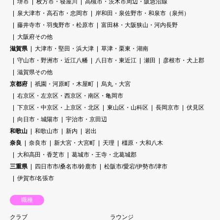
堺市
枚方市・寝屋川
高槻市・茨木市周辺・阪急沿線
泉大津市・高石市・忠岡市
岸和田・泉佐野市・和泉市（泉州）
藤井寺市・羽曳野市・松原市
富田林・大阪狭山・河内長野
大阪府その他
滋賀県
大津市・堅田・浜大津
草津・栗東・湖南
守山市・野洲市・近江八幡
八日市・東近江
瀬田
彦根市・犬上郡
滋賀県その他
京都府
祇園・河原町・木屋町
烏丸・大宮
右京区・左京区・西京区・南区・亀岡市
下京区・中京区・上京区・北区
東山区・山科区
長岡京市
伏見区
向日市・城陽市
宇治市・京田辺
和歌山
和歌山市
新内
岩出
奈良
奈良市
新大宮・大宮町
天理
橿原・大和八木
大和高田・香芝市
葛城市・王寺・北葛城郡
三重県
四日市市/桑名市/鈴鹿市
松阪市/愛宕/伊勢市/津市
伊賀市/名張市
職種
クラブ
ラウンジ