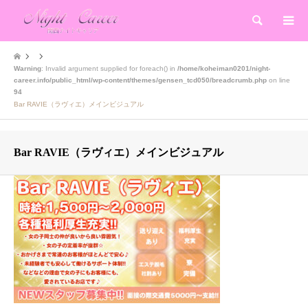
検索
Warning
: Invalid argument supplied for foreach() in
/home/koheiman0201/night-
career.info/public_html/wp-content/themes/gensen_tcd050/breadcrumb.php
on line
94
Bar RAVIE（ラヴィエ）メインビジュアル
Bar RAVIE（ラヴィエ）メインビジュアル