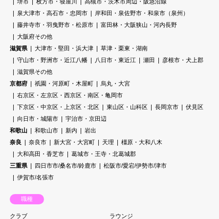
堺市
枚方市・寝屋川
高槻市・茨木市周辺・阪急沿線
泉大津市・高石市・忠岡市
岸和田・泉佐野市・和泉市（泉州）
藤井寺市・羽曳野市・松原市
富田林・大阪狭山・河内長野
大阪府その他
滋賀県
大津市・堅田・浜大津
草津・栗東・湖南
守山市・野洲市・近江八幡
八日市・東近江
瀬田
彦根市・犬上郡
滋賀県その他
京都府
祇園・河原町・木屋町
烏丸・大宮
右京区・左京区・西京区・南区・亀岡市
下京区・中京区・上京区・北区
東山区・山科区
長岡京市
伏見区
向日市・城陽市
宇治市・京田辺
和歌山
和歌山市
新内
岩出
奈良
奈良市
新大宮・大宮町
天理
橿原・大和八木
大和高田・香芝市
葛城市・王寺・北葛城郡
三重県
四日市市/桑名市/鈴鹿市
松阪市/愛宕/伊勢市/津市
伊賀市/名張市
職種
クラブ
ラウンジ