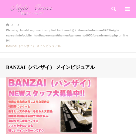
検索
Warning
: Invalid argument supplied for foreach() in
/home/koheiman0201/night-
career.info/public_html/wp-content/themes/gensen_tcd050/breadcrumb.php
on line
94
BANZAI（バンザイ） メインビジュアル
BANZAI（バンザイ） メインビジュアル