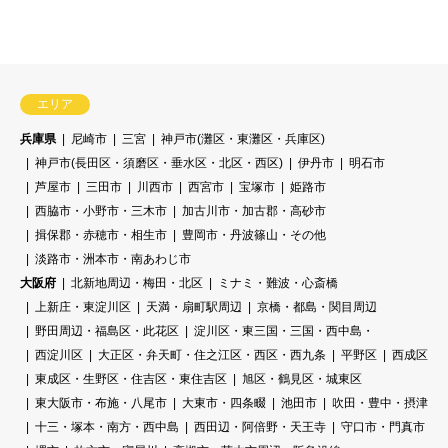
エリア
兵庫県
尼崎市
三宮
神戸市(灘区・東灘区・兵庫区)
神戸市(長田区・須磨区・垂水区・北区・西区)
伊丹市
明石市
芦屋市
三田市
川西市
西宮市
宝塚市
姫路市
西脇市・小野市・三木市
加古川市・加古郡・高砂市
揖保郡・赤穂市・相生市
豊岡市・丹波篠山・その他
淡路市・洲本市・南あわじ市
大阪府
北新地周辺・梅田・北区
ミナミ・難波・心斎橋
上新庄・東淀川区
天満・扇町駅周辺
京橋・都島・関目周辺
野田周辺・福島区・此花区
淀川区・東三国・三国・西中島・
西淀川区
大正区・弁天町・住之江区・西区・西九条
平野区
西成区
東成区・生野区・住吉区・東住吉区
旭区・鶴見区・城東区
東大阪市・布施・八尾市
大東市・四条畷
池田市
吹田・豊中・摂津
十三・塚本・南方・西中島
西田辺・阿倍野・天王寺
守口市・門真市