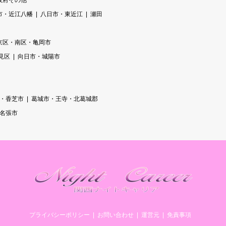
阪府その他
市・近江八幡
八日市・東近江
瀬田
京区・南区・亀岡市
見区
向日市・城陽市
・香芝市
葛城市・王寺・北葛城郡
/名張市
プライバシーポリシー
お問い合わせ
運営元
免責事項