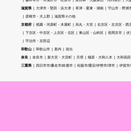
藤井寺市・羽曳野市・松原市
富田林・大阪狭山・河内長野
大
滋賀県
大津市・堅田・浜大津
草津・栗東・湖南
守山市・野洲
彦根市・犬上郡
滋賀県その他
京都府
祇園・河原町・木屋町
烏丸・大宮
右京区・左京区・西
下京区・中京区・上京区・北区
東山区・山科区
長岡京市
伏
宇治市・京田辺
和歌山
和歌山市
新内
岩出
奈良
奈良市
新大宮・大宮町
天理
橿原・大和八木
大和高田
三重県
四日市市/桑名市/鈴鹿市
松阪市/愛宕/伊勢市/津市
伊賀市