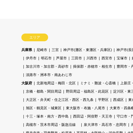
エリア
兵庫県
尼崎市
三宮
神戸市(灘区・東灘区・兵庫区)
神戸市(
伊丹市
明石市
芦屋市
三田市
川西市
西宮市
宝塚市
加古川市・加古郡・高砂市
揖保郡・赤穂市・相生市
豊岡市・
淡路市・洲本市・南あわじ市
大阪府
北新地周辺・梅田・北区
ミナミ・難波・心斎橋
上新庄
京橋・都島・関目周辺
野田周辺・福島区・此花区
淀川区・東
大正区・弁天町・住之江区・西区・西九条
平野区
西成区
東
旭区・鶴見区・城東区
東大阪市・布施・八尾市
大東市・四条
十三・塚本・南方・西中島
西田辺・阿倍野・天王寺
守口市・
高槻市・茨木市周辺・阪急沿線
泉大津市・高石市・忠岡市