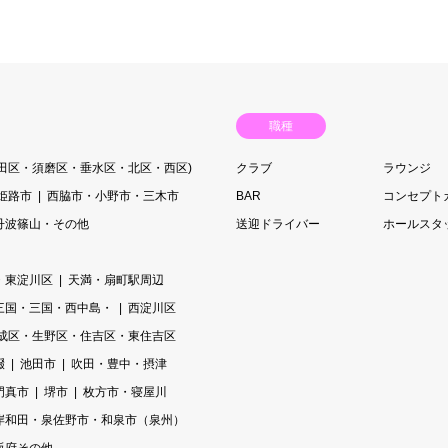
職種
長田区・須磨区・垂水区・北区・西区)
クラブ
ラウンジ
姫路市
西脇市・小野市・三木市
BAR
コンセプト
丹波篠山・その他
送迎ドライバー
ホールスタ
・東淀川区
天満・扇町駅周辺
三国・三国・西中島・
西淀川区
成区・生野区・住吉区・東住吉区
畷
池田市
吹田・豊中・摂津
門真市
堺市
枚方市・寝屋川
岸和田・泉佐野市・和泉市（泉州）