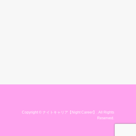
Copyright
©
ナイトキャリア【Night Career】
. All Rights
Reserved.