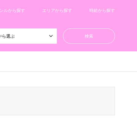
ンルから探す
エリアから探す
時給から探す
から選ぶ
/gensen_tcd050/breadcrumb.php
on line
94