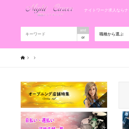
ナイトワーク求人ならナ
and
職種から選ぶ
or
Warning
: Invalid argument supplied for foreach() in
/home/
名称未設定 1