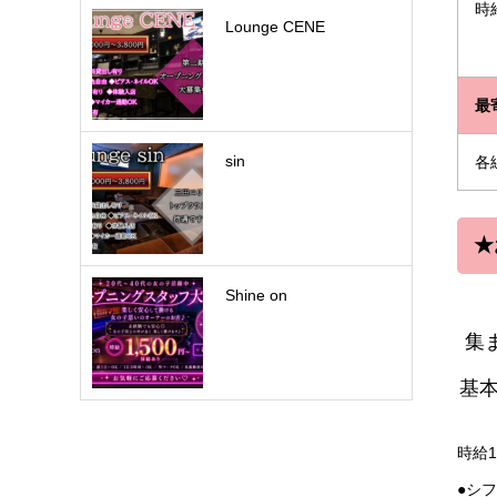
時
Lounge CENE
最
sin
各
★
Shine on
集
基
時給1
●シ