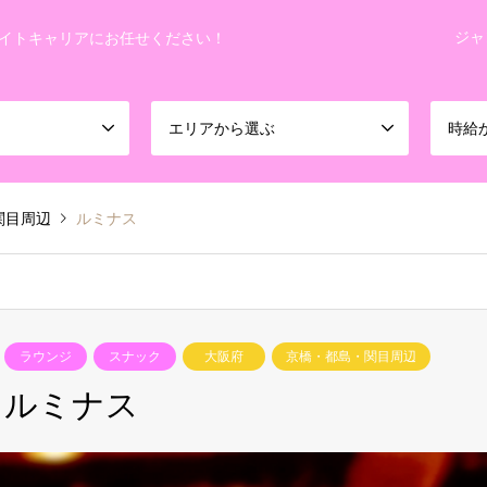
ジャ
イトキャリアにお任せください！
エリアから選ぶ
時給
関目周辺
ルミナス
ラウンジ
スナック
大阪府
京橋・都島・関目周辺
ルミナス