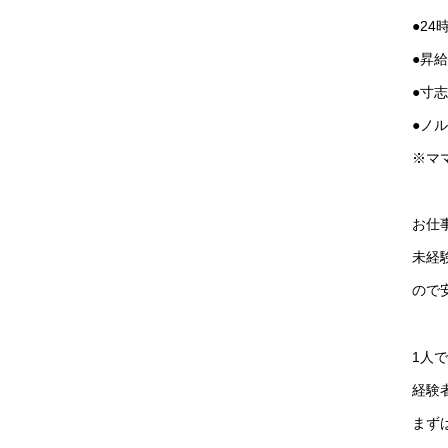
●2
●昇
●寸
●ノ
※マ
お仕
未経
ので
1人
経験
まずは