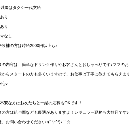
4時以降はタクシー代支給
給あり
志あり
ルマなし
マ候補の方は時給2000円以上も♪
事の内容は、簡単なドリンク作りやお客さんとおしゃべりです♪ママのお
験からスタートの方も多くいますので、お仕事は丁寧に教えてもらえま
安心♪
で不安な方はお友だちと一緒の応募もOKです！
者の方は給与面なども優遇がありますよ！レギュラー勤務も大歓迎です♪
、お問い合わせください♪(ﾟ▽^*)ﾉ⌒☆