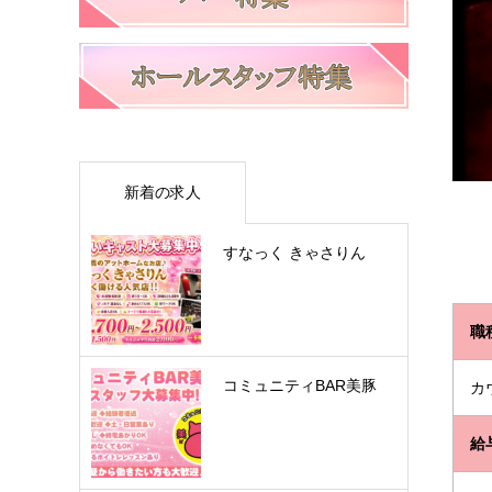
新着の求人
すなっく きゃさりん
職
コミュニティBAR美豚
カ
給