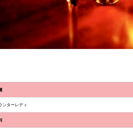
種
ウンターレディ
与