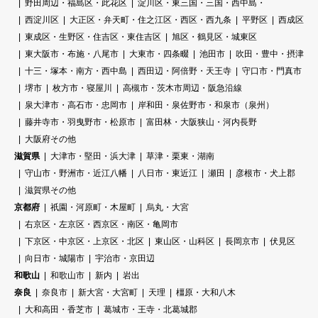
野田周辺・福島区・此花区
淀川区・東三国・三国・西中島・
西淀川区
大正区・弁天町・住之江区・西区・西九条
平野区
西成区
東成区・生野区・住吉区・東住吉区
旭区・鶴見区・城東区
東大阪市・布施・八尾市
大東市・四条畷
池田市
吹田・豊中・摂津
十三・塚本・南方・西中島
西田辺・阿倍野・天王寺
守口市・門真市
堺市
枚方市・寝屋川
高槻市・茨木市周辺・阪急沿線
泉大津市・高石市・忠岡市
岸和田・泉佐野市・和泉市（泉州）
藤井寺市・羽曳野市・松原市
富田林・大阪狭山・河内長野
大阪府その他
滋賀県
大津市・堅田・浜大津
草津・栗東・湖南
守山市・野洲市・近江八幡
八日市・東近江
瀬田
彦根市・犬上郡
滋賀県その他
京都府
祇園・河原町・木屋町
烏丸・大宮
右京区・左京区・西京区・南区・亀岡市
下京区・中京区・上京区・北区
東山区・山科区
長岡京市
伏見区
向日市・城陽市
宇治市・京田辺
和歌山
和歌山市
新内
岩出
奈良
奈良市
新大宮・大宮町
天理
橿原・大和八木
大和高田・香芝市
葛城市・王寺・北葛城郡