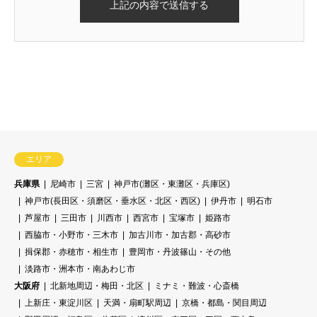
残り2ヶ月
エリア
兵庫県
尼崎市
三宮
神戸市(灘区・東灘区・兵庫区)
神戸市(長田区・須磨区・垂水区・北区・西区)
伊丹市
明石市
芦屋市
三田市
川西市
西宮市
宝塚市
姫路市
西脇市・小野市・三木市
加古川市・加古郡・高砂市
揖保郡・赤穂市・相生市
豊岡市・丹波篠山・その他
淡路市・洲本市・南あわじ市
大阪府
北新地周辺・梅田・北区
ミナミ・難波・心斎橋
上新庄・東淀川区
天満・扇町駅周辺
京橋・都島・関目周辺