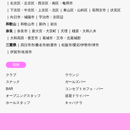
右京区・左京区・西京区・南区・亀岡市
下京区・中京区・上京区・北区
東山区・山科区
長岡京市
伏見区
向日市・城陽市
宇治市・京田辺
和歌山
和歌山市
新内
岩出
奈良
奈良市
新大宮・大宮町
天理
橿原・大和八木
大和高田・香芝市
葛城市・王寺・北葛城郡
三重県
四日市市/桑名市/鈴鹿市
松阪市/愛宕/伊勢市/津市
伊賀市/名張市
職種
クラブ
ラウンジ
スナック
ガールズバー
BAR
コンセプトカフェ・バー
オープニングスタッフ
送迎ドライバー
ホールスタッフ
キャバクラ