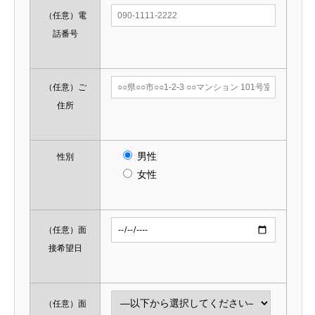
（任意）
電
話番号
（任意）
ご
住所
男性
性別
女性
（任意）
面
接希望日
（任意）
面