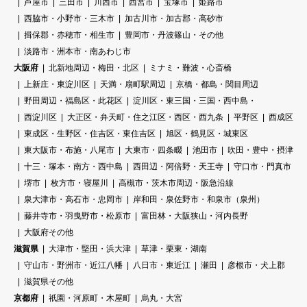
芦屋市
三田市
川西市
西宮市
宝塚市
姫路市
西脇市・小野市・三木市
加古川市・加古郡・高砂市
揖保郡・赤穂市・相生市
豊岡市・丹波篠山・その他
淡路市・洲本市・南あわじ市
大阪府
北新地周辺・梅田・北区
ミナミ・難波・心斎橋
上新庄・東淀川区
天満・扇町駅周辺
京橋・都島・関目周辺
野田周辺・福島区・此花区
淀川区・東三国・三国・西中島・
西淀川区
大正区・弁天町・住之江区・西区・西九条
平野区
西成区
東成区・生野区・住吉区・東住吉区
旭区・鶴見区・城東区
東大阪市・布施・八尾市
大東市・四条畷
池田市
吹田・豊中・摂津
十三・塚本・南方・西中島
西田辺・阿倍野・天王寺
守口市・門真市
堺市
枚方市・寝屋川
高槻市・茨木市周辺・阪急沿線
泉大津市・高石市・忠岡市
岸和田・泉佐野市・和泉市（泉州）
藤井寺市・羽曳野市・松原市
富田林・大阪狭山・河内長野
大阪府その他
滋賀県
大津市・堅田・浜大津
草津・栗東・湖南
守山市・野洲市・近江八幡
八日市・東近江
瀬田
彦根市・犬上郡
滋賀県その他
京都府
祇園・河原町・木屋町
烏丸・大宮