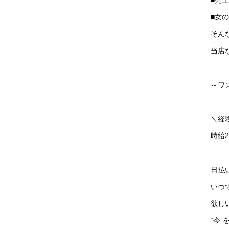
■女
そん
当店
～ワ
＼経
時給2
日払
いつ
欲し
“今