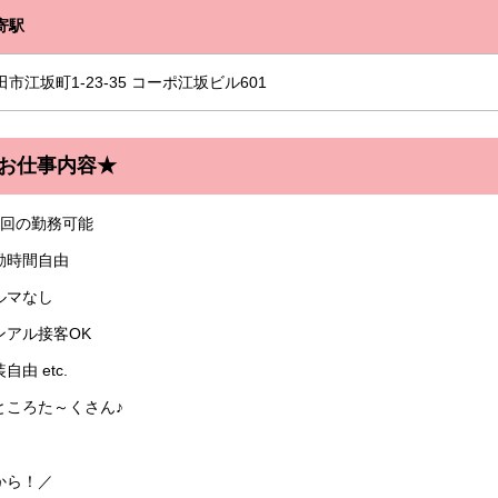
寄駅
田市江坂町1-23-35 コーポ江坂ビル601
お仕事内容★
1回の勤務可能
勤時間自由
ルマなし
ンアル接客OK
自由 etc.
ところた～くさん♪
から！／