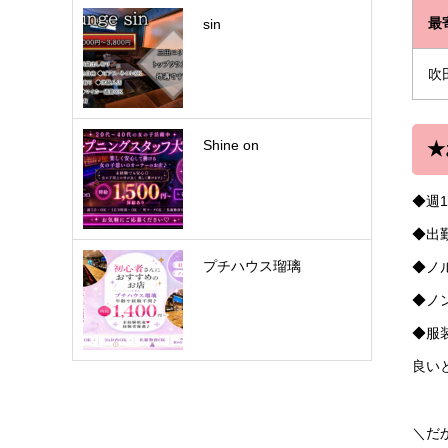
最
sin
吹
Shine on
★
◆週
◆出
プチハウス瑠璃
◆ノ
◆ノ
◆服装
良い
＼だ