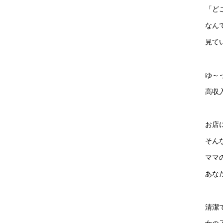
「ど
なん
見て
ゆ～
高収
お店
そん
ママ
あな
清潔