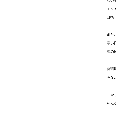
女の
エリ
目指
また
寒い
雨の
良環
あな
「や
そん