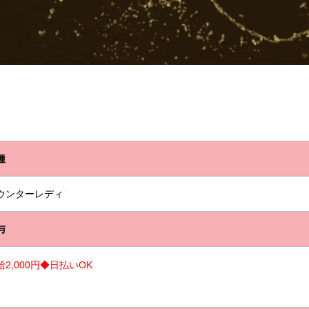
種
ウンターレディ
与
給2,000円◆日払いOK