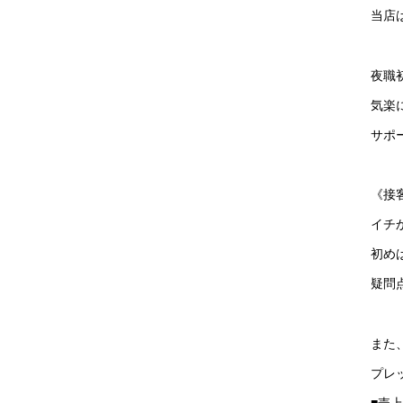
当店
夜職
気楽
サポ
《接
イチ
初め
疑問
また
プレ
■売