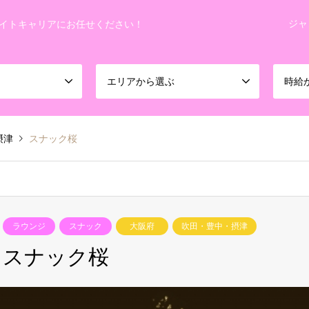
ジャ
イトキャリアにお任せください！
エリアから選ぶ
時給
摂津
スナック桜
ラウンジ
スナック
大阪府
吹田・豊中・摂津
スナック桜