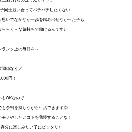
の子同士競い合ってバチバチしたくない…
な思いでなかなか一歩を踏み出せなかった子も
なららく～な気持ちで働けるんです♪
ンランク上の毎日を～
験関係なく／
,000円！
いもOKなので
でも余裕を持ちながら生活できます◎
いモノやしたいコトを我慢することなく
”を存分に楽しみたい子にピッタリ♪