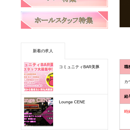
新着の求人
コミュニティBAR美豚
職
カ
給
Lounge CENE
時