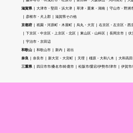
藤井寺市・羽曳野市・松原市
富田林・大阪狭山・河内長野
大
滋賀県
大津市・堅田・浜大津
草津・栗東・湖南
守山市・野洲
彦根市・犬上郡
滋賀県その他
京都府
祇園・河原町・木屋町
烏丸・大宮
右京区・左京区・西
下京区・中京区・上京区・北区
東山区・山科区
長岡京市
伏
宇治市・京田辺
和歌山
和歌山市
新内
岩出
奈良
奈良市
新大宮・大宮町
天理
橿原・大和八木
大和高田
三重県
四日市市/桑名市/鈴鹿市
松阪市/愛宕/伊勢市/津市
伊賀市