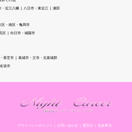
阪府その他
市・近江八幡
八日市・東近江
瀬田
京区・南区・亀岡市
見区
向日市・城陽市
・香芝市
葛城市・王寺・北葛城郡
/名張市
プライバシーポリシー
お問い合わせ
運営元
免責事項