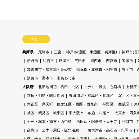
エリア
兵庫県
尼崎市
三宮
神戸市(灘区・東灘区・兵庫区)
神戸市(
伊丹市
明石市
芦屋市
三田市
川西市
西宮市
宝塚市
加古川市・加古郡・高砂市
揖保郡・赤穂市・相生市
豊岡市・
淡路市・洲本市・南あわじ市
大阪府
北新地周辺・梅田・北区
ミナミ・難波・心斎橋
上新庄
京橋・都島・関目周辺
野田周辺・福島区・此花区
淀川区・東
大正区・弁天町・住之江区・西区・西九条
平野区
西成区
東
旭区・鶴見区・城東区
東大阪市・布施・八尾市
大東市・四条
十三・塚本・南方・西中島
西田辺・阿倍野・天王寺
守口市・
高槻市・茨木市周辺・阪急沿線
泉大津市・高石市・忠岡市