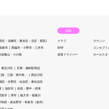
職種
長田区・須磨区・垂水区・北区・西区)
クラブ
ラウンジ
姫路市
西脇市・小野市・三木市
BAR
コンセプト
丹波篠山・その他
送迎ドライバー
ホールスタ
・東淀川区
天満・扇町駅周辺
三国・三国・西中島・
西淀川区
成区・生野区・住吉区・東住吉区
畷
池田市
吹田・豊中・摂津
門真市
堺市
枚方市・寝屋川
岸和田・泉佐野市・和泉市（泉州）