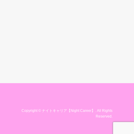
Copyright
©
ナイトキャリア【Night Career】
. All Rights
Reserved.