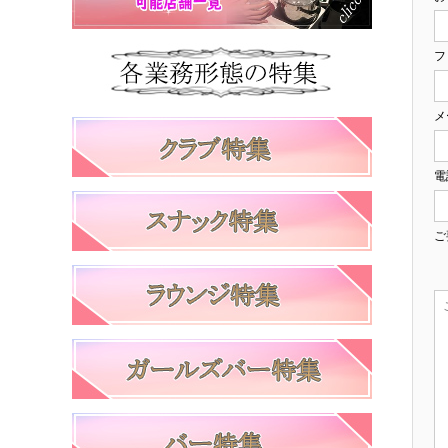
フ
メ
電
ご